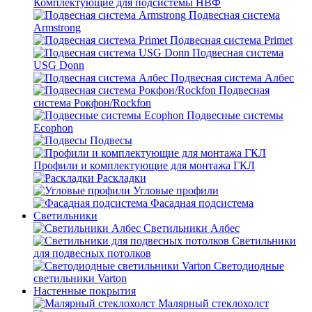
Комплектующие для подсистемы НВФ
Подвесная система
Armstrong
Подвесная система Primet
Подвесная система
USG Donn
Подвесная система Албес
Подвесная
система Рокфон/Rockfon
Подвесные системы
Ecophon
Подвесы
Профили и комплектующие для монтажа ГКЛ
Раскладки
Угловые профили
Фасадная подсистема
Светильники
Светильники Албес
Светильники
для подвесных потолков
Светодиодные
светильники Varton
Настенные покрытия
Малярный стеклохолст