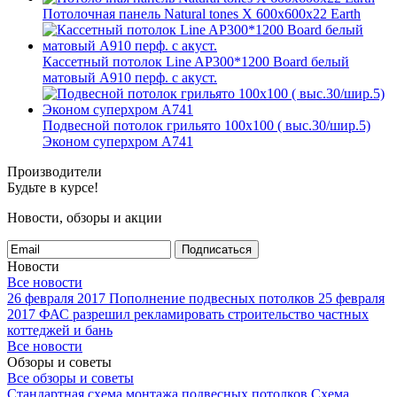
Потолочная панель Natural tones X 600x600x22 Earth
Кассетный потолок Line AP300*1200 Board белый
матовый А910 перф. с акуст.
Подвесной потолок грильято 100х100 ( выс.30/шир.5)
Эконом суперхром А741
Производители
Будьте в курсе!
Новости, обзоры и акции
Подписаться
Новости
Все новости
26 февраля 2017
Пополнение подвесных потолков
25 февраля
2017
ФАС разрешил рекламировать строительство частных
коттеджей и бань
Все новости
Обзоры и советы
Все обзоры и советы
Стандартная схема монтажа подвесных потолков
Схема