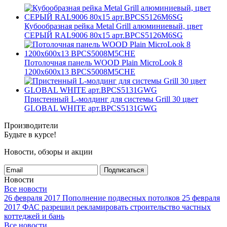
Кубообразная рейка Metal Grill алюминиевый, цвет
СЕРЫЙ RAL9006 80x15 арт.BPCS5126M6SG
Потолочная панель WOOD Plain MicroLook 8
1200x600x13 BPCS5008M5CHE
Пристенный L-молдинг для системы Grill 30 цвет
GLOBAL WHITE арт.BPCS5131GWG
Производители
Будьте в курсе!
Новости, обзоры и акции
Подписаться
Новости
Все новости
26 февраля 2017
Пополнение подвесных потолков
25 февраля
2017
ФАС разрешил рекламировать строительство частных
коттеджей и бань
Все новости