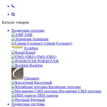
Каталог товаров
Подвесные потолки
AMF
Armstrong
Celenit (Селенит)
Ecophon
Knauf
OWA (ОВА)
POKROVER
Rockfon
Грильято
Кассетный
Китайские потолки
Негорючие СМЛ потолки
ПВХ панели
Реечный
Подвесные системы