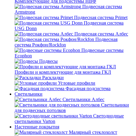
Комплектующие для подсистемы НВФ
Подвесная система
Armstrong
Подвесная система Primet
Подвесная система
USG Donn
Подвесная система Албес
Подвесная
система Рокфон/Rockfon
Подвесные системы
Ecophon
Подвесы
Профили и комплектующие для монтажа ГКЛ
Раскладки
Угловые профили
Фасадная подсистема
Светильники
Светильники Албес
Светильники
для подвесных потолков
Светодиодные
светильники Varton
Настенные покрытия
Малярный стеклохолст