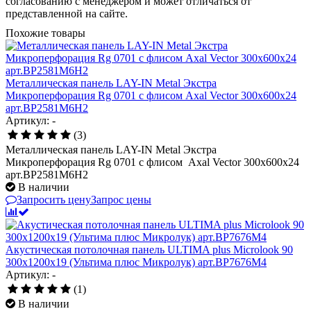
согласованию с менеджером и может отличаться от
представленной на сайте.
Похожие товары
Металлическая панель LAY-IN Metal Экстра
Микроперфорация Rg 0701 с флисом Axal Vector 300x600x24
арт.BP2581M6H2
Артикул: -
(3)
Металлическая панель LAY-IN Metal Экстра
Микроперфорация Rg 0701 с флисом Axal Vector 300x600x24
арт.BP2581M6H2
В наличии
Запросить цену
Запрос цены
Акустическая потолочная панель ULTIMA plus Microlook 90
300x1200x19 (Ультима плюс Микролук) арт.BP7676M4
Артикул: -
(1)
В наличии