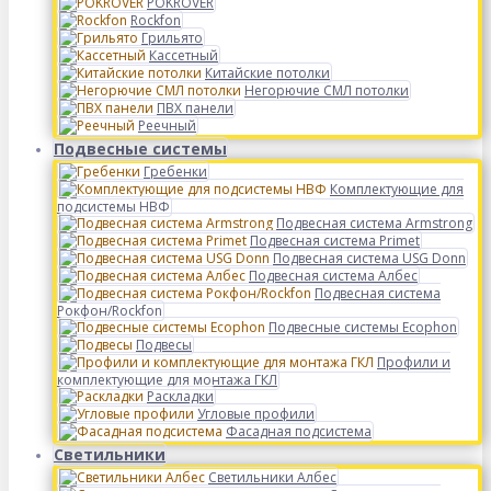
POKROVER
Rockfon
Грильято
Кассетный
Китайские потолки
Негорючие СМЛ потолки
ПВХ панели
Реечный
Подвесные системы
Гребенки
Комплектующие для
подсистемы НВФ
Подвесная система Armstrong
Подвесная система Primet
Подвесная система USG Donn
Подвесная система Албес
Подвесная система
Рокфон/Rockfon
Подвесные системы Ecophon
Подвесы
Профили и
комплектующие для монтажа ГКЛ
Раскладки
Угловые профили
Фасадная подсистема
Светильники
Светильники Албес