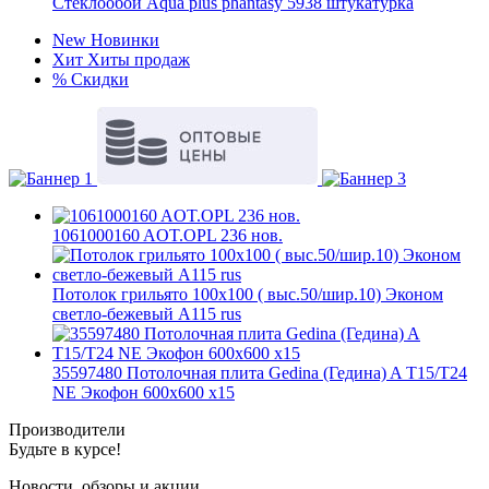
Стеклообои Aqua plus phantasy 5938 штукатурка
New
Новинки
Хит
Хиты продаж
%
Скидки
1061000160 AOT.OPL 236 нов.
Потолок грильято 100х100 ( выс.50/шир.10) Эконом
светло-бежевый А115 rus
35597480 Потолочная плита Gedina (Гедина) A T15/T24
NE Экофон 600x600 x15
Производители
Будьте в курсе!
Новости, обзоры и акции