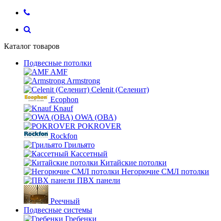
Каталог товаров
Подвесные потолки
AMF
Armstrong
Celenit (Селенит)
Ecophon
Knauf
OWA (ОВА)
POKROVER
Rockfon
Грильято
Кассетный
Китайские потолки
Негорючие СМЛ потолки
ПВХ панели
Реечный
Подвесные системы
Гребенки