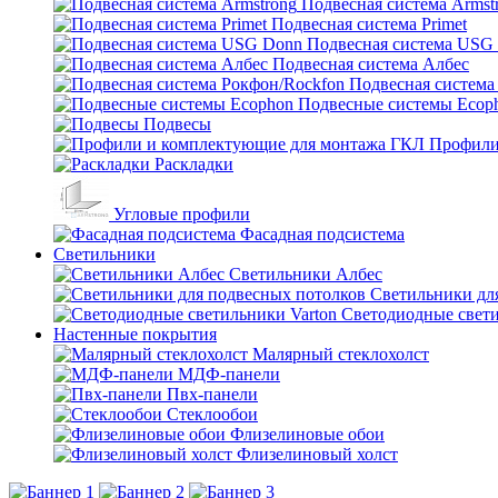
Подвесная система Armst
Подвесная система Primet
Подвесная система USG
Подвесная система Албес
Подвесная система
Подвесные системы Ecop
Подвесы
Профили
Раскладки
Угловые профили
Фасадная подсистема
Светильники
Светильники Албес
Светильники дл
Светодиодные свети
Настенные покрытия
Малярный стеклохолст
МДФ-панели
Пвх-панели
Стеклообои
Флизелиновые обои
Флизелиновый холст