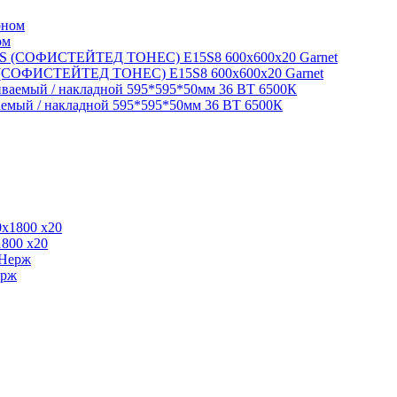
ом
 (СОФИСТЕЙТЕД ТОНЕС) E15S8 600x600x20 Garnet
мый / накладной 595*595*50мм 36 ВТ 6500К
1800 x20
ерж