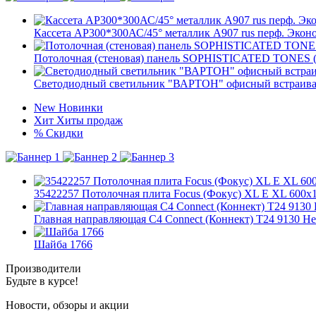
Кассета AP300*300АС/45° металлик А907 rus перф. Экон
Потолочная (стеновая) панель SOPHISTICATED TONES
Светодиодный светильник "ВАРТОН" офисный встраивае
New
Новинки
Хит
Хиты продаж
%
Скидки
35422257 Потолочная плита Focus (Фокус) XL E XL 600x
Главная направляющая С4 Connect (Коннект) T24 9130 Н
Шайба 1766
Производители
Будьте в курсе!
Новости, обзоры и акции