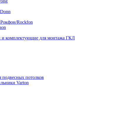
rong
 Donn
 Рокфон/Rockfon
hon
 и комплектующие для монтажа ГКЛ
я подвесных потолков
льники Varton