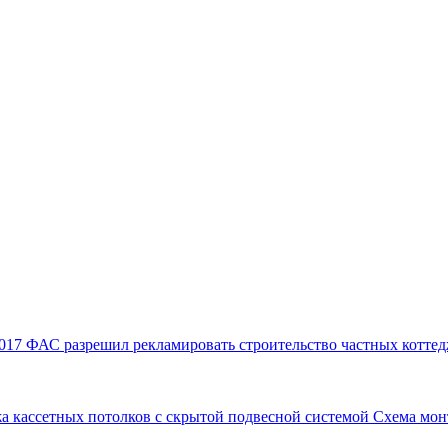
017
ФАС разрешил рекламировать строительство частных коттед
а кассетных потолков с скрытой подвесной системой
Схема мон