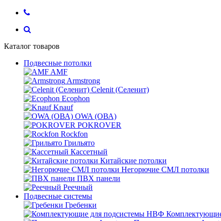
Каталог товаров
Подвесные потолки
AMF
Armstrong
Celenit (Селенит)
Ecophon
Knauf
OWA (ОВА)
POKROVER
Rockfon
Грильято
Кассетный
Китайские потолки
Негорючие СМЛ потолки
ПВХ панели
Реечный
Подвесные системы
Гребенки
Комплектующие