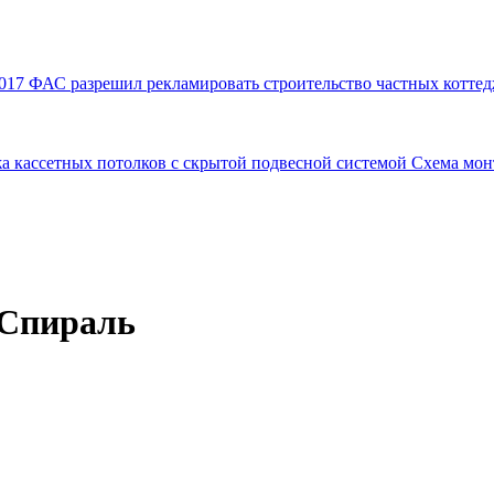
017
ФАС разрешил рекламировать строительство частных коттед
а кассетных потолков с скрытой подвесной системой
Схема мон
 Спираль