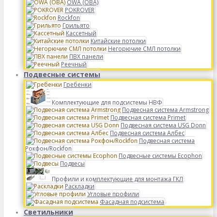
OWA (ОВА)
POKROVER
Rockfon
Грильято
Кассетный
Китайские потолки
Негорючие СМЛ потолки
ПВХ панели
Реечный
Подвесные системы
Гребенки
Комплектующие для подсистемы НВФ
Подвесная система Armstrong
Подвесная система Primet
Подвесная система USG Donn
Подвесная система Албес
Подвесная система
Рокфон/Rockfon
Подвесные системы Ecophon
Подвесы
Профили и комплектующие для монтажа ГКЛ
Раскладки
Угловые профили
Фасадная подсистема
Светильники