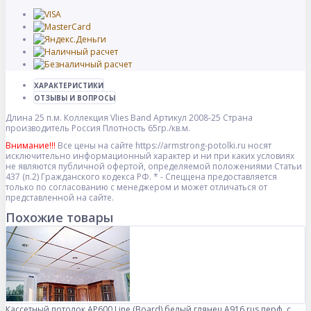
ХАРАКТЕРИСТИКИ
ОТЗЫВЫ И ВОПРОСЫ
Длина
25 п.м.
Коллекция
Vlies Band
Артикул
2008-25
Страна
производитель
Россия
Плотность
65гр./кв.м.
Внимание!!!
Все цены на сайте https://armstrong-potolki.ru носят
исключительно информационный характер и ни при каких условиях
не являются публичной офертой, определяемой положениями Статьи
437 (п.2) Гражданского кодекса РФ. * - Спеццена предоставляется
только по согласованию с менеджером и может отличаться от
представленной на сайте.
Похожие товары
Кассетный потолок AP600 Line (Board) белый глянец А916 rus перф. с