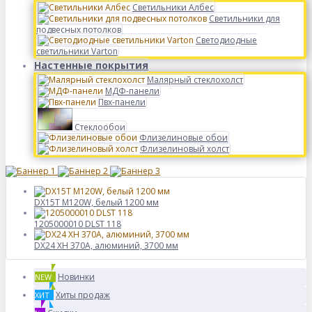
Светильники Албес
Светильники для
подвесных потолков
Светодиодные
светильники Varton
Настенные покрытия
Малярный стеклохолст
МДФ-панели
Пвх-панели
Стеклообои
Флизелиновые обои
Флизелиновый холст
DX15T M120W, белый 1200 мм
1205000010 DLST 118
DX24 XH 370A, алюминий, 3700 мм
Новинки
NEW
Хиты продаж
ХИТ