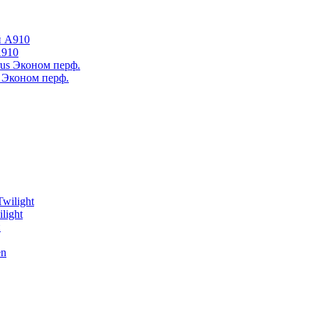
А910
 Эконом перф.
light