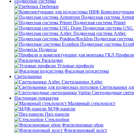
Подвесные системы
Гребенки
Комплектующие
Подвесная система Armst
Подвесная система Primet
Подвесная система USG
Подвесная система Албес
Подвесная система
Подвесные системы Ecop
Подвесы
Профили
Раскладки
Угловые профили
Фасадная подсистема
Светильники
Светильники Албес
Светильники дл
Светодиодные свети
Настенные покрытия
Малярный стеклохолст
МДФ-панели
Пвх-панели
Стеклообои
Флизелиновые обои
Флизелиновый холст