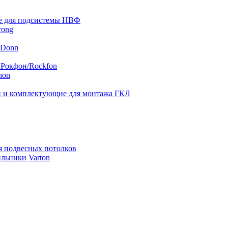
 для подсистемы НВФ
rong
 Donn
 Рокфон/Rockfon
hon
 и комплектующие для монтажа ГКЛ
я подвесных потолков
льники Varton