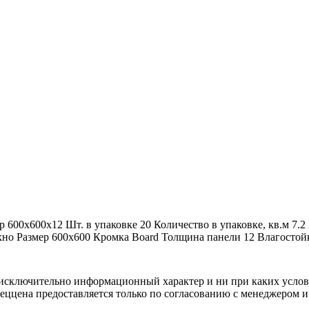
р
600x600x12
Шт. в упаковке
20
Количество в упаковке, кв.м
7.2
кно
Размер
600x600
Кромка
Board
Толщина панели
12
Влагостой
осят исключительно информационный характер и ни при каких усл
пеццена предоставляется только по согласованию с менеджером и