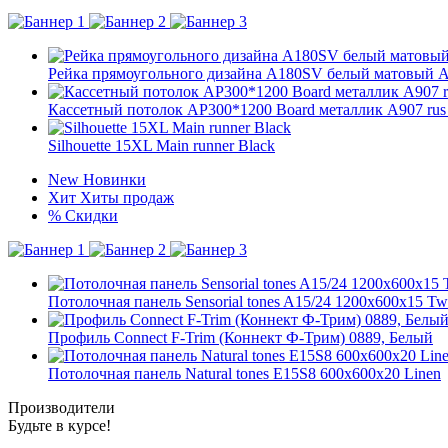
Рейка прямоугольного дизайна A180SV белый матовый 
Кассетный потолок AP300*1200 Board металлик А907 rus
Silhouette 15XL Main runner Black
New
Новинки
Хит
Хиты продаж
%
Скидки
Потолочная панель Sensorial tones A15/24 1200x600x15 Twi
Профиль Connect F-Trim (Коннект Ф-Трим) 0889, Белый
Потолочная панель Natural tones E15S8 600x600x20 Linen
Производители
Будьте в курсе!