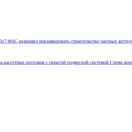
017
ФАС разрешил рекламировать строительство частных коттед
а кассетных потолков с скрытой подвесной системой
Схема мон