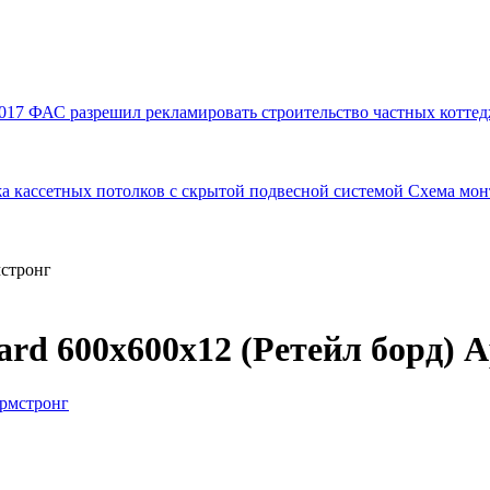
017
ФАС разрешил рекламировать строительство частных коттед
а кассетных потолков с скрытой подвесной системой
Схема мон
мстронг
rd 600x600x12 (Ретейл борд) 