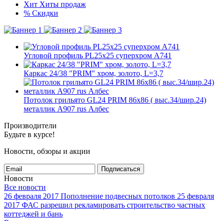
Хит
Хиты продаж
%
Скидки
Угловой профиль PL25х25 суперхром А741
Каркас 24/38 "PRIM" хром, золото, L=3,7
Потолок грильято GL24 PRIM 86х86 ( выс.34/шир.24)
металлик А907 rus Албес
Производители
Будьте в курсе!
Новости, обзоры и акции
Подписаться
Новости
Все новости
26 февраля 2017
Пополнение подвесных потолков
25 февраля
2017
ФАС разрешил рекламировать строительство частных
коттеджей и бань