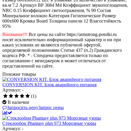
кв.м
7.2
Артикул
ВР 3684 М4
Коэффициент звукопоглощения,
NRC
0.15
Коэффициент светоотражения, %
90
Состав
Минеральное волокно
Категория
Гигиенические
Размер
600x600
Кромка
Board
Толщина панели
12
Влагостойкость
95%
Внимание!!!
Все цены на сайте https://armstrong-potolki.ru
носят исключительно информационный характер и ни при
каких условиях не являются публичной офертой,
определяемой положениями Статьи 437 (п.2) Гражданского
кодекса РФ. * - Спеццена предоставляется только по
согласованию с менеджером и может отличаться от
представленной на сайте.
Похожие товары
СONVERSION KIT. Блок аварийного питания
Артикул: -
(1)
В наличии
Запросить цену
Запрос цены
Стеклообои Phantasy plus 973 Морозные узоры
Артикул: -