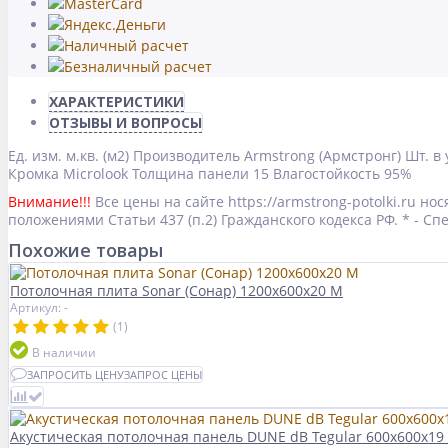
ХАРАКТЕРИСТИКИ
ОТЗЫВЫ И ВОПРОСЫ
Ед. изм.
м.кв. (м2)
Производитель
Armstrong (Армстронг)
Шт. в
Кромка
Microlook
Толщина панели
15
Влагостойкость
95%
Внимание!!!
Все цены на сайте https://armstrong-potolki.ru 
положениями Статьи 437 (п.2) Гражданского кодекса РФ. * - 
Похожие товары
Потолочная плита Sonar (Сонар) 1200x600x20 M
Артикул: -
(1)
В наличии
ЗАПРОСИТЬ ЦЕНУ
ЗАПРОС ЦЕНЫ
Акустическая потолочная панель DUNE dB Tegular 600x600x19