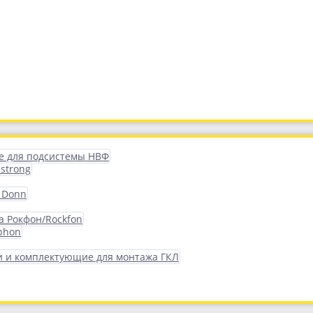
 для подсистемы НВФ
strong
 Donn
а Рокфон/Rockfon
phon
 и комплектующие для монтажа ГКЛ