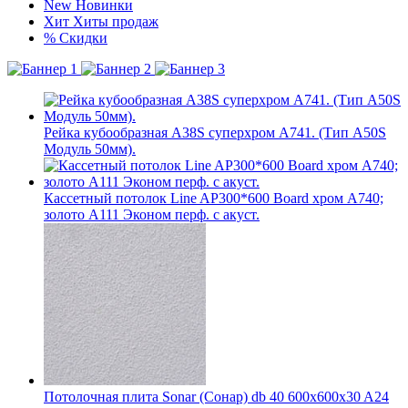
New
Новинки
Хит
Хиты продаж
%
Скидки
Рейка кубообразная A38S суперхром А741. (Тип A50S
Модуль 50мм).
Кассетный потолок Line AP300*600 Board хром А740;
золото А111 Эконом перф. с акуст.
Потолочная плита Sonar (Сонар) db 40 600x600x30 A24