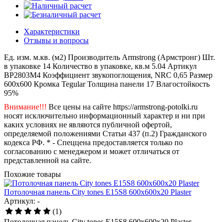
Характеристики
Отзывы и вопросы
Ед. изм.
м.кв. (м2)
Производитель
Armstrong (Армстронг)
Шт.
в упаковке
14
Количество в упаковке, кв.м
5.04
Артикул
BP2803M4
Коэффициент звукопоглощения, NRC
0,65
Размер
600x600
Кромка
Tegular
Толщина панели
17
Влагостойкость
95%
Внимание!!!
Все цены на сайте https://armstrong-potolki.ru
носят исключительно информационный характер и ни при
каких условиях не являются публичной офертой,
определяемой положениями Статьи 437 (п.2) Гражданского
кодекса РФ. * - Спеццена предоставляется только по
согласованию с менеджером и может отличаться от
представленной на сайте.
Похожие товары
Потолочная панель City tones E15S8 600x600x20 Plaster
Артикул: -
(1)
Потолочная панель City tones E15S8 600x600x20 Plaster