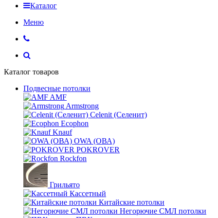
Каталог
Меню
Каталог товаров
Подвесные потолки
AMF
Armstrong
Celenit (Селенит)
Ecophon
Knauf
OWA (ОВА)
POKROVER
Rockfon
Грильято
Кассетный
Китайские потолки
Негорючие СМЛ потолки