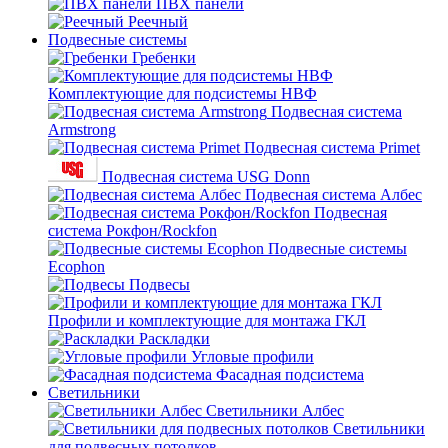
ПВХ панели
Реечный
Подвесные системы
Гребенки
Комплектующие для подсистемы НВФ
Подвесная система
Armstrong
Подвесная система Primet
Подвесная система USG Donn
Подвесная система Албес
Подвесная
система Рокфон/Rockfon
Подвесные системы
Ecophon
Подвесы
Профили и комплектующие для монтажа ГКЛ
Раскладки
Угловые профили
Фасадная подсистема
Светильники
Светильники Албес
Светильники
для подвесных потолков