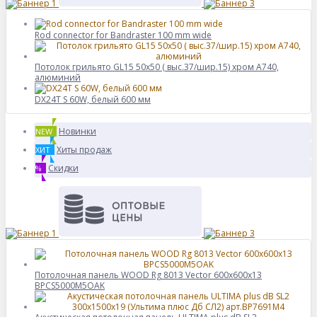
Rod connector for Bandraster 100 mm wide
Потолок грильято GL15 50х50 ( выс.37/шир.15) хром А740,
алюминий
DX24T S 60W, белый 600 мм
Новинки
NEW
Хиты продаж
ХИТ
Скидки
%
Потолочная панель WOOD Rg 8013 Vector 600x600x13
BPCS5000M5OAK