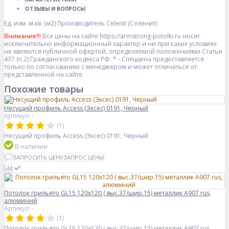
ОТЗЫВЫ И ВОПРОСЫ
Ед. изм.
м.кв. (м2)
Производитель
Celenit (Селенит)
Внимание!!!
Все цены на сайте https://armstrong-potolki.ru носят
исключительно информационный характер и ни при каких условиях
не являются публичной офертой, определяемой положениями Статьи
437 (п.2) Гражданского кодекса РФ. * - Спеццена предоставляется
только по согласованию с менеджером и может отличаться от
представленной на сайте.
Похожие товары
Несущий профиль Access (Эксес) 0191, Черный
Артикул: -
(1)
Несущий профиль Access (Эксес) 0191, Черный
В наличии
ЗАПРОСИТЬ ЦЕНУ
ЗАПРОС ЦЕНЫ
Потолок грильято GL15 120х120 ( выс.37/шир.15) металлик А907 rus,
алюминий
Артикул: -
(1)
Потолок грильято GL15 120х120 ( выс.37/шир.15) металлик А907 rus,