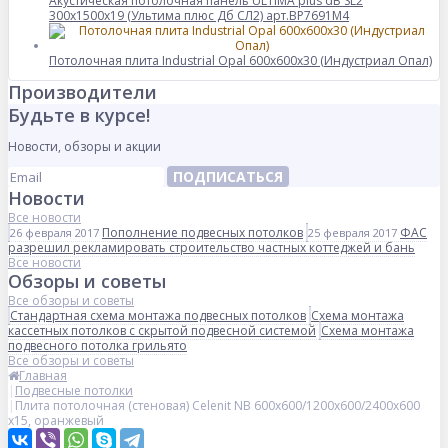
Акустическая потолочная панель ULTIMA plus dB SL2
300x1500x19 (Ультима плюс Дб СЛ2) арт.BP7691M4
Потолочная плита Industrial Opal 600x600x30 (Индустриал Опал)
Производители
Будьте в курсе!
Новости, обзоры и акции
ПОДПИСАТЬСЯ
Новости
Все новости
Пополнение подвесных потолков
ФАС
26 февраля 2017
25 февраля 2017
разрешил рекламировать строительство частных коттеджей и бань
Все новости
Обзоры и советы
Все обзоры и советы
Стандартная схема монтажа подвесных потолков
Схема монтажа
кассетных потолков с скрытой подвесной системой
Схема монтажа
подвесного потолка грильято
Все обзоры и советы
Главная
Подвесные потолки
Плита потолочная (стеновая) Celenit NB 600x600/1200x600/2400x600
x15, оранжевый