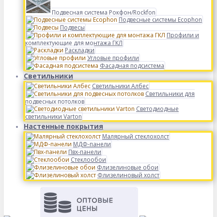
Подвесная система Рокфон/Rockfon
Подвесные системы Ecophon
Подвесы
Профили и
комплектующие для монтажа ГКЛ
Раскладки
Угловые профили
Фасадная подсистема
Светильники
Светильники Албес
Светильники для
подвесных потолков
Светодиодные
светильники Varton
Настенные покрытия
Малярный стеклохолст
МДФ-панели
Пвх-панели
Стеклообои
Флизелиновые обои
Флизелиновый холст