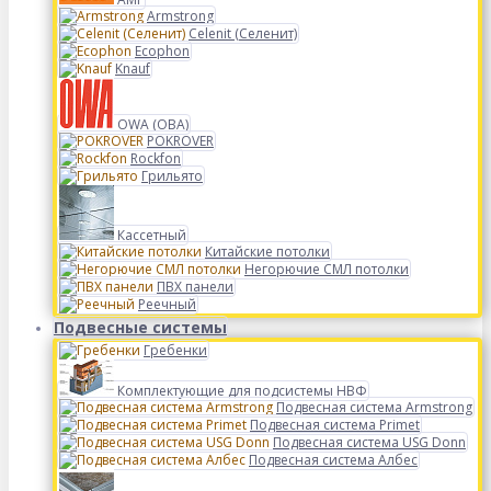
Armstrong
Celenit (Селенит)
Ecophon
Knauf
OWA (ОВА)
POKROVER
Rockfon
Грильято
Кассетный
Китайские потолки
Негорючие СМЛ потолки
ПВХ панели
Реечный
Подвесные системы
Гребенки
Комплектующие для подсистемы НВФ
Подвесная система Armstrong
Подвесная система Primet
Подвесная система USG Donn
Подвесная система Албес