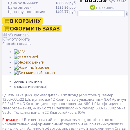
руб. за м2
Цена розничная:
1605.39
руб.
Цена оптовая:
1535.86
руб.
В наличии
Цена крупнооптовая:
1493.77
руб.
-
+
В КОРЗИНУ
ОФОРМИТЬ ЗАКАЗ
СРАВНИТЬ
ОТЛОЖИТЬ
Способы оплаты
ХАРАКТЕРИСТИКИ
ОТЗЫВЫ И ВОПРОСЫ
Ед. изм.
м.кв. (м2)
Производитель
Armstrong (Армстронг)
Размер
1200x600x22
Шт. в упаковке
12
Количество в упаковке, кв.м
8.64
Артикул
BP 3413 M4 G
Коэффициент звукопоглощения, NRC
1.0
Коэффициент
светоотражения, %
85
Состав
Стекловолокно
Размер
600x1200
Кромка
Vector
Толщина панели
22
Влагостойкость
95%
Внимание!!!
Все цены на сайте https://armstrong-potolki.ru носят
исключительно информационный характер и ни при каких условиях
не являются публичной офертой, определяемой положениями Статьи