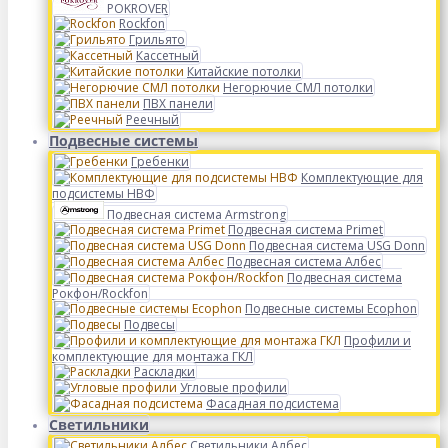
POKROVER
Rockfon
Грильято
Кассетный
Китайские потолки
Негорючие СМЛ потолки
ПВХ панели
Реечный
Подвесные системы
Гребенки
Комплектующие для
подсистемы НВФ
Подвесная система Armstrong
Подвесная система Primet
Подвесная система USG Donn
Подвесная система Албес
Подвесная система
Рокфон/Rockfon
Подвесные системы Ecophon
Подвесы
Профили и
комплектующие для монтажа ГКЛ
Раскладки
Угловые профили
Фасадная подсистема
Светильники
Светильники Албес