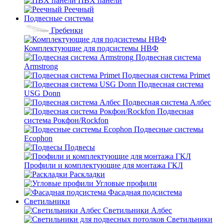
ПВХ панели
Реечный
Подвесные системы
Гребенки
Комплектующие для подсистемы НВФ
Подвесная система
Armstrong
Подвесная система Primet
Подвесная система
USG Donn
Подвесная система Албес
Подвесная
система Рокфон/Rockfon
Подвесные системы
Ecophon
Подвесы
Профили и комплектующие для монтажа ГКЛ
Раскладки
Угловые профили
Фасадная подсистема
Светильники
Светильники Албес
Светильники