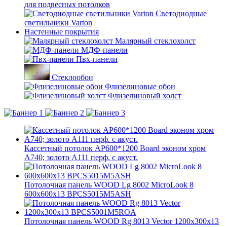
для подвесных потолков
Светодиодные
светильники Varton
Настенные покрытия
Малярный стеклохолст
МДФ-панели
Пвх-панели
Стеклообои
Флизелиновые обои
Флизелиновый холст
Кассетный потолок AP600*1200 Board эконом хром
А740; золото А111 перф. с акуст.
Потолочная панель WOOD Lg 8002 MicroLook 8
600x600x13 BPCS5015M5ASH
Потолочная панель WOOD Rg 8013 Vector 1200x300x13