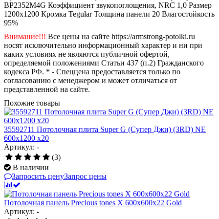
BP2352M4G
Коэффициент звукопоглощения, NRC
1,0
Размер
1200x1200
Кромка
Tegular
Толщина панели
20
Влагостойкость
95%
Внимание!!!
Все цены на сайте https://armstrong-potolki.ru
носят исключительно информационный характер и ни при
каких условиях не являются публичной офертой,
определяемой положениями Статьи 437 (п.2) Гражданского
кодекса РФ. * - Спеццена предоставляется только по
согласованию с менеджером и может отличаться от
представленной на сайте.
Похожие товары
35592711 Потолочная плита Super G (Супер Джи) (3RD) NE
600x1200 x20
Артикул: -
(3)
В наличии
Запросить цену
Запрос цены
Потолочная панель Precious tones X 600x600x22 Gold
Артикул: -