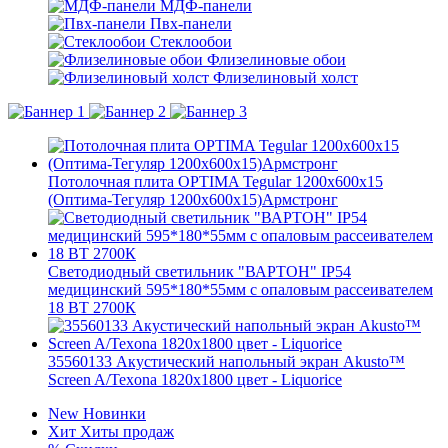
МДФ-панели
Пвх-панели
Стеклообои
Флизелиновые обои
Флизелиновый холст
Потолочная плита OPTIMA Tegular 1200x600x15
(Оптима-Тегуляр 1200x600x15)Армстронг
Светодиодный светильник "ВАРТОН" IP54
медицинский 595*180*55мм с опаловым рассеивателем
18 ВТ 2700К
35560133 Акустический напольный экран Akusto™
Screen A/Texona 1820x1800 цвет - Liquorice
New
Новинки
Хит
Хиты продаж