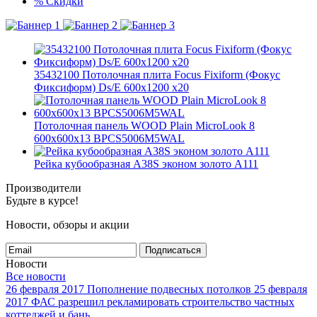
%
Скидки
35432100 Потолочная плита Focus Fixiform (Фокус
Фиксиформ) Ds/E 600x1200 x20
Потолочная панель WOOD Plain MicroLook 8
600x600x13 BPCS5006M5WAL
Рейка кубообразная A38S эконом золото А111
Производители
Будьте в курсе!
Новости, обзоры и акции
Подписаться
Новости
Все новости
26 февраля 2017
Пополнение подвесных потолков
25 февраля
2017
ФАС разрешил рекламировать строительство частных
коттеджей и бань