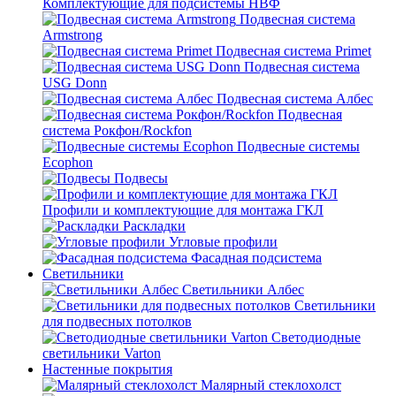
Комплектующие для подсистемы НВФ
Подвесная система
Armstrong
Подвесная система Primet
Подвесная система
USG Donn
Подвесная система Албес
Подвесная
система Рокфон/Rockfon
Подвесные системы
Ecophon
Подвесы
Профили и комплектующие для монтажа ГКЛ
Раскладки
Угловые профили
Фасадная подсистема
Светильники
Светильники Албес
Светильники
для подвесных потолков
Светодиодные
светильники Varton
Настенные покрытия
Малярный стеклохолст