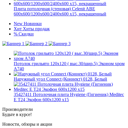
Плита потолочная (стеновая) Celenit ABE
600x600/1200x600/2400x600 x15, некрашенный
New
Новинки
Хит
Хиты продаж
%
Скидки
Потолок грильято 120х120 ( выс.30/шир.5) Эконом хром
А740
Наружный угол Connect (Коннект) 0128, Белый
35427411 Потолочная плита Hygiene (Гигиеник) Meditec
Е T24 Экофон 600x1200 x15
Производители
Будьте в курсе!
Новости, обзоры и акции