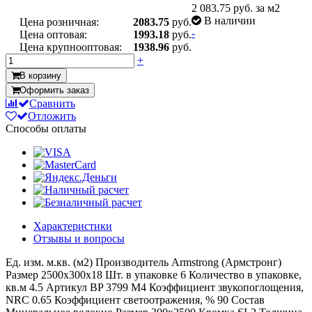
2 083.75
руб. за м2
В наличии
Цена розничная:
2083.75
руб.
-
Цена оптовая:
1993.18
руб.
Цена крупнооптовая:
1938.96
руб.
+
В корзину
Оформить заказ
Сравнить
Отложить
Способы оплаты
Характеристики
Отзывы и вопросы
Ед. изм.
м.кв. (м2)
Производитель
Armstrong (Армстронг)
Размер
2500x300x18
Шт. в упаковке
6
Количество в упаковке,
кв.м
4.5
Артикул
BP 3799 M4
Коэффициент звукопоглощения,
NRC
0.65
Коэффициент светоотражения, %
90
Состав