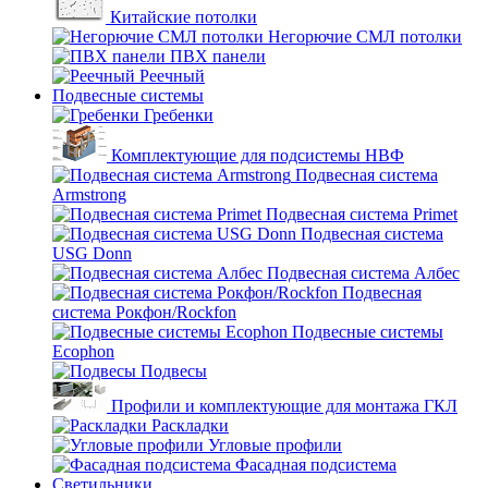
Китайские потолки
Негорючие СМЛ потолки
ПВХ панели
Реечный
Подвесные системы
Гребенки
Комплектующие для подсистемы НВФ
Подвесная система
Armstrong
Подвесная система Primet
Подвесная система
USG Donn
Подвесная система Албес
Подвесная
система Рокфон/Rockfon
Подвесные системы
Ecophon
Подвесы
Профили и комплектующие для монтажа ГКЛ
Раскладки
Угловые профили
Фасадная подсистема
Светильники