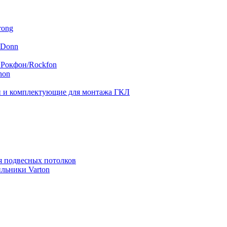
rong
 Donn
 Рокфон/Rockfon
hon
 и комплектующие для монтажа ГКЛ
я подвесных потолков
льники Varton