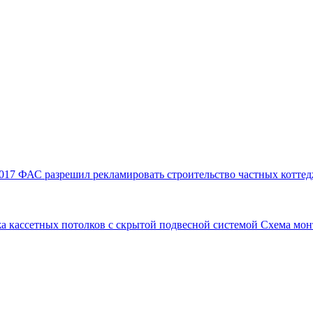
017
ФАС разрешил рекламировать строительство частных коттед
а кассетных потолков с скрытой подвесной системой
Схема мон