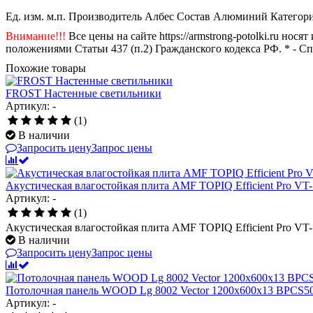
Ед. изм.
м.п.
Производитель
Албес
Состав
Алюминий
Категор
Внимание!!!
Все цены на сайте https://armstrong-potolki.ru н
положениями Статьи 437 (п.2) Гражданского кодекса РФ. * - С
Похожие товары
FROST Настенныe светильники
Артикул: -
(1)
В наличии
Запросить цену
Запрос цены
Акустическая влагостойкая плита AMF TOPIQ Efficient Pro V
Артикул: -
(1)
Акустическая влагостойкая плита AMF TOPIQ Efficient Pro V
В наличии
Запросить цену
Запрос цены
Потолочная панель WOOD Lg 8002 Vector 1200x600x13 BPC
Артикул: -