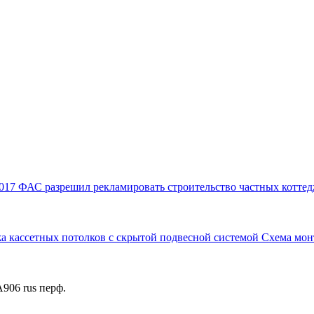
017
ФАС разрешил рекламировать строительство частных коттед
а кассетных потолков с скрытой подвесной системой
Схема мон
906 rus перф.