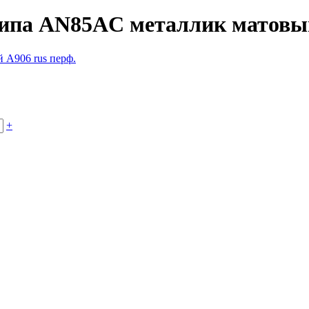
ипа AN85AС металлик матовый
+