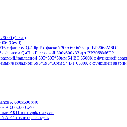
06 (Cesal)
6 с флисом Q-Clip F с фаской 300x600x33 арт.BP2068M6D2
мый/накладной 595*595*50мм 54 ВТ 6500К с функцией аварий
ce А 600x600 x40
 А911 rus перф. с акуст.