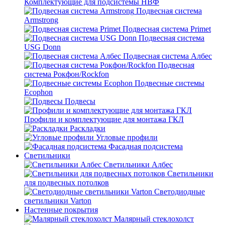
Комплектующие для подсистемы НВФ
Подвесная система
Armstrong
Подвесная система Primet
Подвесная система
USG Donn
Подвесная система Албес
Подвесная
система Рокфон/Rockfon
Подвесные системы
Ecophon
Подвесы
Профили и комплектующие для монтажа ГКЛ
Раскладки
Угловые профили
Фасадная подсистема
Светильники
Светильники Албес
Светильники
для подвесных потолков
Светодиодные
светильники Varton
Настенные покрытия
Малярный стеклохолст