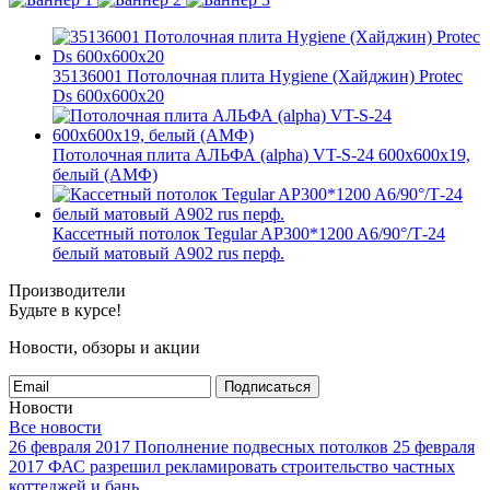
35136001 Потолочная плита Hygiene (Хайджин) Protec
Ds 600x600x20
Потолочная плита АЛЬФА (alpha) VT-S-24 600x600x19,
белый (АМФ)
Кассетный потолок Tegular AP300*1200 A6/90°/Т-24
белый матовый А902 rus перф.
Производители
Будьте в курсе!
Новости, обзоры и акции
Подписаться
Новости
Все новости
26 февраля 2017
Пополнение подвесных потолков
25 февраля
2017
ФАС разрешил рекламировать строительство частных
коттеджей и бань