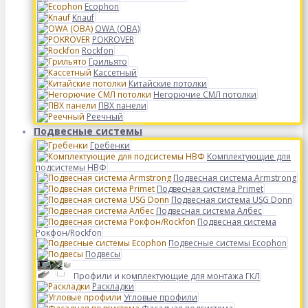
Ecophon
Knauf
OWA (ОВА)
POKROVER
Rockfon
Грильято
Кассетный
Китайские потолки
Негорючие СМЛ потолки
ПВХ панели
Реечный
Подвесные системы
Гребенки
Комплектующие для
подсистемы НВФ
Подвесная система Armstrong
Подвесная система Primet
Подвесная система USG Donn
Подвесная система Албес
Подвесная система
Рокфон/Rockfon
Подвесные системы Ecophon
Подвесы
Профили и комплектующие для монтажа ГКЛ
Раскладки
Угловые профили