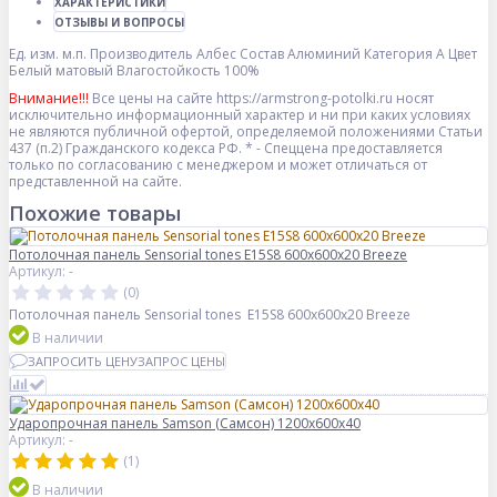
ХАРАКТЕРИСТИКИ
ОТЗЫВЫ И ВОПРОСЫ
Ед. изм.
м.п.
Производитель
Албес
Состав
Алюминий
Категория
A
Цвет
Белый матовый
Влагостойкость
100%
Внимание!!!
Все цены на сайте https://armstrong-potolki.ru носят
исключительно информационный характер и ни при каких условиях
не являются публичной офертой, определяемой положениями Статьи
437 (п.2) Гражданского кодекса РФ. * - Спеццена предоставляется
только по согласованию с менеджером и может отличаться от
представленной на сайте.
Похожие товары
Потолочная панель Sensorial tones E15S8 600x600x20 Breeze
Артикул: -
(0)
Потолочная панель Sensorial tones E15S8 600x600x20 Breeze
В наличии
ЗАПРОСИТЬ ЦЕНУ
ЗАПРОС ЦЕНЫ
Ударопрочная панель Samson (Самсон) 1200x600x40
Артикул: -
(1)
В наличии