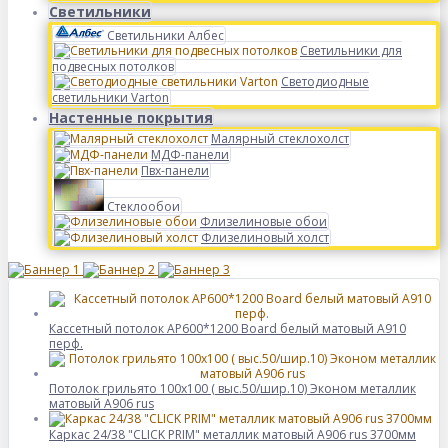
Светильники
Светильники Албес
Светильники для
подвесных потолков
Светодиодные
светильники Varton
Настенные покрытия
Малярный стеклохолст
МДФ-панели
Пвх-панели
Стеклообои
Флизелиновые обои
Флизелиновый холст
Кассетный потолок AP600*1200 Board белый матовый А910
перф.
Потолок грильято 100х100 ( выс.50/шир.10) Эконом металлик
матовый А906 rus
Каркас 24/38 "CLICK PRIM" металлик матовый А906 rus 3700мм