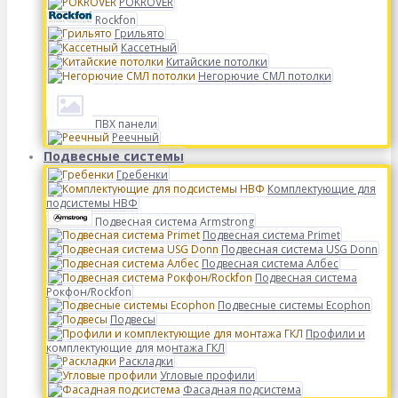
POKROVER
Rockfon
Грильято
Кассетный
Китайские потолки
Негорючие СМЛ потолки
ПВХ панели
Реечный
Подвесные системы
Гребенки
Комплектующие для
подсистемы НВФ
Подвесная система Armstrong
Подвесная система Primet
Подвесная система USG Donn
Подвесная система Албес
Подвесная система
Рокфон/Rockfon
Подвесные системы Ecophon
Подвесы
Профили и
комплектующие для монтажа ГКЛ
Раскладки
Угловые профили
Фасадная подсистема