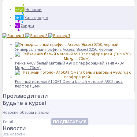
Новинки
NEW
Хиты продаж
ХИТ
Скидки
%
Универсальный профиль Access (Эксес) 0250, черный
Рейка A40V белый матовый A910 с перфорацией. (Тип A70V
Модуль 70мм).
Реечный потолок A150AT Омега белый матовый А902 rus с
перфорацией
Производители
Будьте в курсе!
Новости, обзоры и акции
ПОДПИСАТЬСЯ
Новости
Все новости