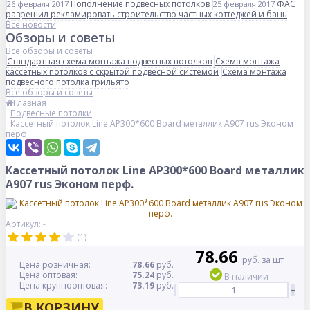
Пополнение подвесных потолков
ФАС
26 февраля 2017
25 февраля 2017
разрешил рекламировать строительство частных коттеджей и бань
Все новости
Обзоры и советы
Все обзоры и советы
Стандартная схема монтажа подвесных потолков
Схема монтажа
кассетных потолков с скрытой подвесной системой
Схема монтажа
подвесного потолка грильято
Все обзоры и советы
Главная
Подвесные потолки
Кассетный потолок Line AP300*600 Board металлик А907 rus Эконом
перф.
Кассетный потолок Line AP300*600 Board металлик
А907 rus Эконом перф.
Артикул: -
(1)
78.66
руб. за шт
Цена розничная:
78.66
руб.
Цена оптовая:
75.24
руб.
В наличии
Цена крупнооптовая:
73.19
руб.
-
+
В КОРЗИНУ