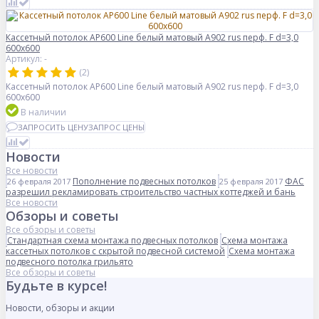
Кассетный потолок AP600 Line белый матовый А902 rus перф. F d=3,0
600x600
Артикул: -
(2)
Кассетный потолок AP600 Line белый матовый А902 rus перф. F d=3,0
600x600
В наличии
ЗАПРОСИТЬ ЦЕНУ
ЗАПРОС ЦЕНЫ
Новости
Все новости
Пополнение подвесных потолков
ФАС
26 февраля 2017
25 февраля 2017
разрешил рекламировать строительство частных коттеджей и бань
Все новости
Обзоры и советы
Все обзоры и советы
Стандартная схема монтажа подвесных потолков
Схема монтажа
кассетных потолков с скрытой подвесной системой
Схема монтажа
подвесного потолка грильято
Все обзоры и советы
Будьте в курсе!
Новости, обзоры и акции