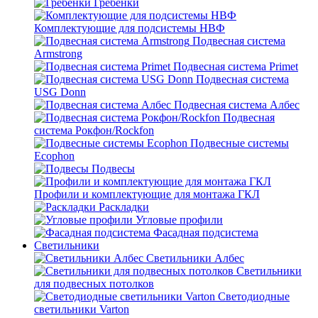
Гребенки
Комплектующие для подсистемы НВФ
Подвесная система
Armstrong
Подвесная система Primet
Подвесная система
USG Donn
Подвесная система Албес
Подвесная
система Рокфон/Rockfon
Подвесные системы
Ecophon
Подвесы
Профили и комплектующие для монтажа ГКЛ
Раскладки
Угловые профили
Фасадная подсистема
Светильники
Светильники Албес
Светильники
для подвесных потолков
Светодиодные
светильники Varton