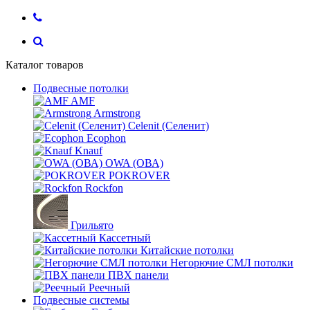
Каталог товаров
Подвесные потолки
AMF
Armstrong
Celenit (Селенит)
Ecophon
Knauf
OWA (ОВА)
POKROVER
Rockfon
Грильято
Кассетный
Китайские потолки
Негорючие СМЛ потолки
ПВХ панели
Реечный
Подвесные системы