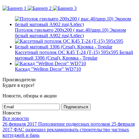
Потолок грильято 200х200 ( выс.40/шир.10) Эконом
белый матовый А902 rus(Албес)
Кассетный потолок ОС К45 Т-24 (Т-15) 595х595 Белый
матовый 3306 (Cesal). Кромка - Tegular
Каскад "Wellton Decor" WD710
Производители
Будьте в курсе!
Новости, обзоры и акции
Подписаться
Новости
Все новости
26 февраля 2017
Пополнение подвесных потолков
25 февраля
2017
ФАС разрешил рекламировать строительство частных
коттеджей и бань