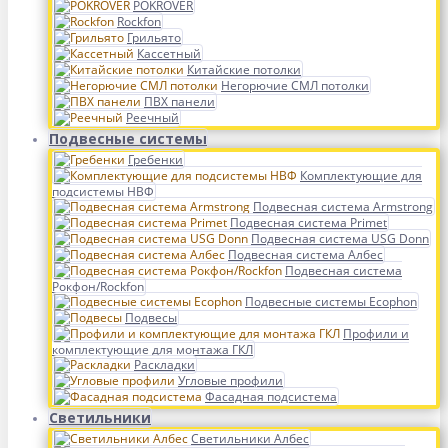
POKROVER
Rockfon
Грильято
Кассетный
Китайские потолки
Негорючие СМЛ потолки
ПВХ панели
Реечный
Подвесные системы
Гребенки
Комплектующие для
подсистемы НВФ
Подвесная система Armstrong
Подвесная система Primet
Подвесная система USG Donn
Подвесная система Албес
Подвесная система
Рокфон/Rockfon
Подвесные системы Ecophon
Подвесы
Профили и
комплектующие для монтажа ГКЛ
Раскладки
Угловые профили
Фасадная подсистема
Светильники
Светильники Албес