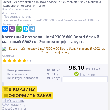
кассетных потолков с скрытой подвесной системой
Схема монтажа
подвесного потолка грильято
Все обзоры и советы
Главная
Подвесные потолки
Кассетный потолок LineAP300*600 Board белый матовый А902 rus
Эконом перф. с акуст.
Кассетный потолок LineAP300*600 Board белый
матовый А902 rus Эконом перф. с акуст.
Артикул: -
(1)
98.10
руб. за шт
Цена розничная:
98.10
руб.
Цена оптовая:
93.83
руб.
В наличии
Цена крупнооптовая:
91.27
руб.
-
+
В КОРЗИНУ
ОФОРМИТЬ ЗАКАЗ
СРАВНИТЬ
ОТЛОЖИТЬ
Способы оплаты