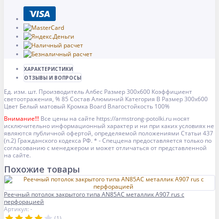
ХАРАКТЕРИСТИКИ
ОТЗЫВЫ И ВОПРОСЫ
Ед. изм.
шт.
Производитель
Албес
Размер
300x600
Коэффициент
светоотражения, %
85
Состав
Алюминий
Категория
B
Размер
300x600
Цвет
Белый матовый
Кромка
Board
Влагостойкость
100%
Внимание!!!
Все цены на сайте https://armstrong-potolki.ru носят
исключительно информационный характер и ни при каких условиях не
являются публичной офертой, определяемой положениями Статьи 437
(п.2) Гражданского кодекса РФ. * - Спеццена предоставляется только по
согласованию с менеджером и может отличаться от представленной
на сайте.
Похожие товары
Реечный потолок закрытого типа AN85AС металлик А907 rus с
перфорацией
Артикул: -
(1)