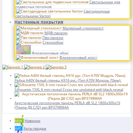
Светильники для
подвесных потолков
Светодиодные
светильники Varton
Настенные покрытия
Малярный стеклохолст
МДФ-панели
Пвх-панели
Стеклообои
Флизелиновые обои
Флизелиновый холст
Рейка A40V белый глянец A916 рус. (Тип A70V Модуль 70мм).
Silhouette 15XL 6 mm reveal Cross tee unslotted with black reveal
Акустическая потолочная панель PERLA dB SL2 1800x300x19
(Перла Дб СЛ2) арт.BP3798M4A
Новинки
NEW
Хиты продаж
ХИТ