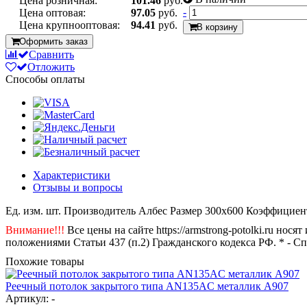
Цена розничная:
101.46
руб.
-
Цена оптовая:
97.05
руб.
Цена крупнооптовая:
94.41
руб.
В корзину
Оформить заказ
Сравнить
Отложить
Способы оплаты
Характеристики
Отзывы и вопросы
Ед. изм.
шт.
Производитель
Албес
Размер
300x600
Коэффициент
Внимание!!!
Все цены на сайте https://armstrong-potolki.ru н
положениями Статьи 437 (п.2) Гражданского кодекса РФ. * - С
Похожие товары
Реечный потолок закрытого типа AN135AС металлик А907
Артикул: -