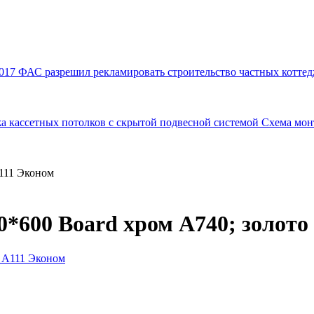
017
ФАС разрешил рекламировать строительство частных коттед
а кассетных потолков с скрытой подвесной системой
Схема мон
А111 Эконом
0*600 Board хром А740; золото