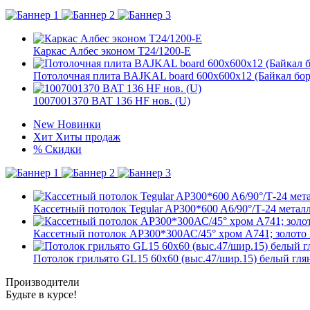
Каркас Албес эконом T24/1200-Е
Потолочная плита BAJKAL board 600x600x12 (Байкал бо
1007001370 BAT 136 HF нов. (U)
New
Новинки
Хит
Хиты продаж
%
Скидки
Кассетный потолок Tegular AP300*600 A6/90°/Т-24 металл
Кассетный потолок AP300*300АС/45° хром А741; золото
Потолок грильято GL15 60х60 (выс.47/шир.15) белый гля
Производители
Будьте в курсе!