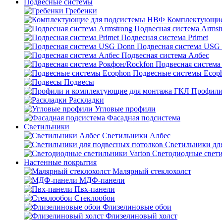
Подвесные системы
Гребенки
Комплектующие
Подвесная система Armst
Подвесная система Primet
Подвесная система USG
Подвесная система Албес
Подвесная система
Подвесные системы Ecop
Подвесы
Профили
Раскладки
Угловые профили
Фасадная подсистема
Светильники
Светильники Албес
Светильники дл
Светодиодные свети
Настенные покрытия
Малярный стеклохолст
МДФ-панели
Пвх-панели
Стеклообои
Флизелиновые обои
Флизелиновый холст