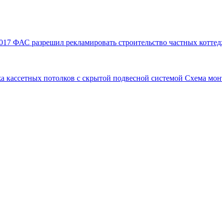
017
ФАС разрешил рекламировать строительство частных коттед
а кассетных потолков с скрытой подвесной системой
Схема мон