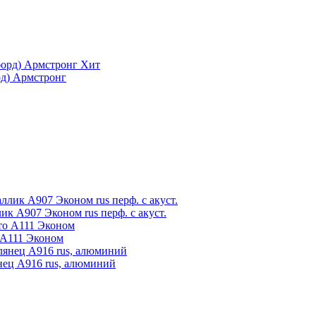
Хит
рд) Армстронг
ик А907 Эконом rus перф. с акуст.
 А111 Эконом
нец А916 rus, алюминий