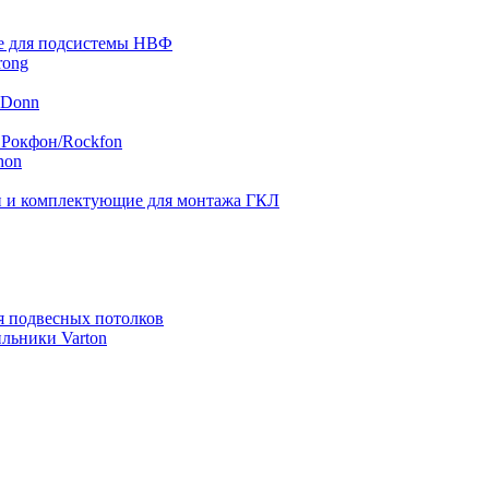
 для подсистемы НВФ
rong
 Donn
 Рокфон/Rockfon
hon
 и комплектующие для монтажа ГКЛ
я подвесных потолков
льники Varton