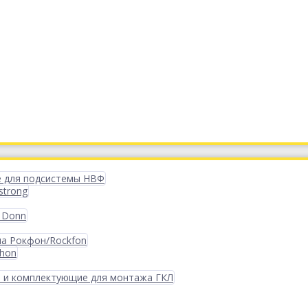
 для подсистемы НВФ
strong
 Donn
ма Рокфон/Rockfon
phon
 и комплектующие для монтажа ГКЛ