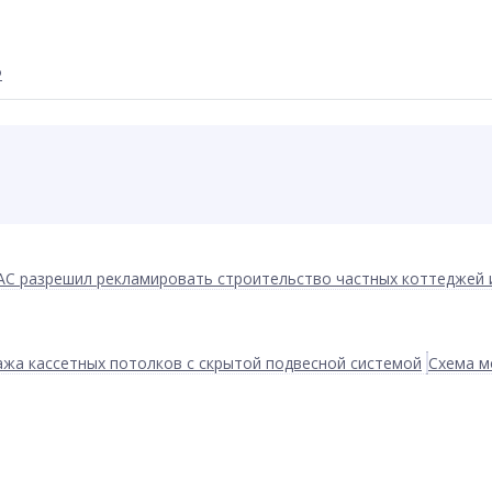
Ф
АС разрешил рекламировать строительство частных коттеджей 
жа кассетных потолков с скрытой подвесной системой
Схема м