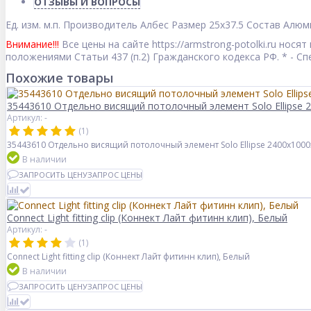
ОТЗЫВЫ И ВОПРОСЫ
Ед. изм.
м.п.
Производитель
Албес
Размер
25x37.5
Состав
Алюм
Внимание!!!
Все цены на сайте https://armstrong-potolki.ru но
положениями Статьи 437 (п.2) Гражданского кодекса РФ. * - 
Похожие товары
35443610 Отдельно висящий потолочный элемент Solo Ellipse 2
Артикул: -
(1)
35443610 Отдельно висящий потолочный элемент Solo Ellipse 2400x1000
В наличии
ЗАПРОСИТЬ ЦЕНУ
ЗАПРОС ЦЕНЫ
Connect Light fitting clip (Коннект Лайт фитинн клип), Белый
Артикул: -
(1)
Connect Light fitting clip (Коннект Лайт фитинн клип), Белый
В наличии
ЗАПРОСИТЬ ЦЕНУ
ЗАПРОС ЦЕНЫ