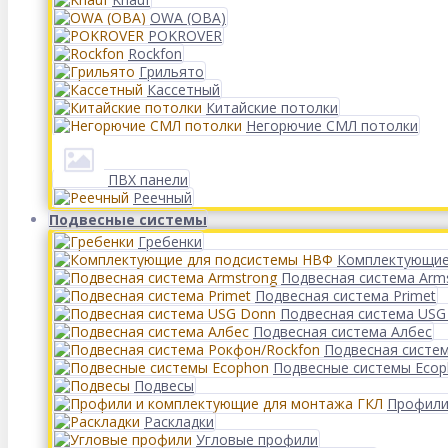
OWA (ОВА)
POKROVER
Rockfon
Грильято
Кассетный
Китайские потолки
Негорючие СМЛ потолки
ПВХ панели
Реечный
Подвесные системы
Гребенки
Комплектующие
Подвесная система Arm
Подвесная система Primet
Подвесная система USG
Подвесная система Албес
Подвесная систе
Подвесные системы Eco
Подвесы
Профили
Раскладки
Угловые профили