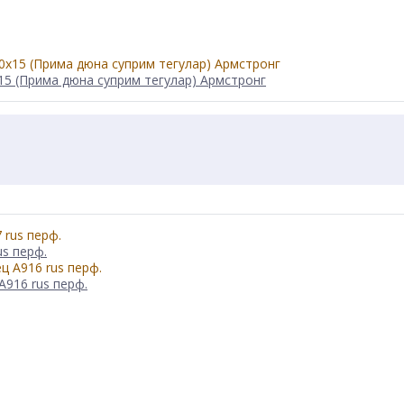
15 (Прима дюна суприм тегулар) Армстронг
us перф.
А916 rus перф.