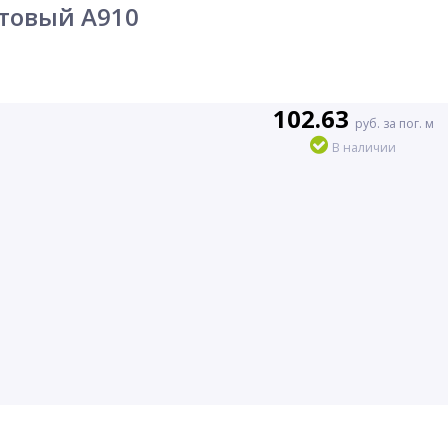
атовый А910
102.63
руб. за пог. м
В наличии