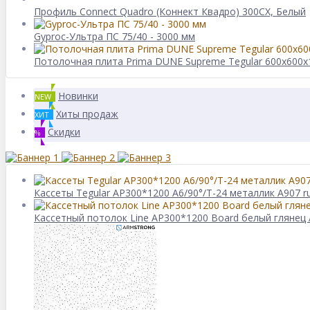
Профиль Connect Quadro (Коннект Квадро) 300CX, Белый
Gyproc-Ультра ПC 75/40 - 3000 мм
Потолочная плита Prima DUNE Supreme Tegular 600x600x
Новинки
NEW
Хиты продаж
ХИТ
Скидки
%
Кассеты Tegular AP300*1200 A6/90°/Т-24 металлик А907 r
Кассетный потолок Line AP300*1200 Board белый глянец 