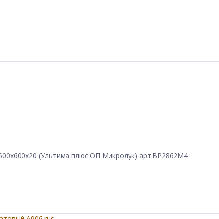
 600x600x20 (Ультима плюс ОП Микролук) арт.BP2862M4