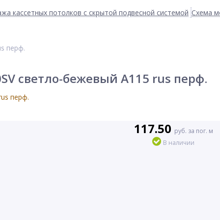
жа кассетных потолков с скрытой подвесной системой
Схема м
s перф.
SV светло-бежевый А115 rus перф.
117.50
руб. за пог. м
В наличии