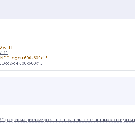
А111
E Экофон 600x600x15
АС разрешил рекламировать строительство частных коттеджей 