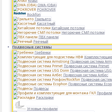
Knauf
OWA (ОВА)
POKROVER
Rockfon
Грильято
Кассетный
Китайские потолки
Негорючие СМЛ потолки
ПВХ панели
Реечный
Подвесные системы
Гребенки
Комплектующие
Подвесная система Arm
Подвесная система Primet
Подвесная система USG
Подвесная система Албес
Подвесная систе
Подвесные системы Eco
Подвесы
Профили
Раскладки
Угловые профили