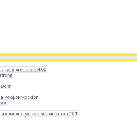
 для подсистемы НВФ
strong
 Donn
ма Рокфон/Rockfon
phon
 и комплектующие для монтажа ГКЛ