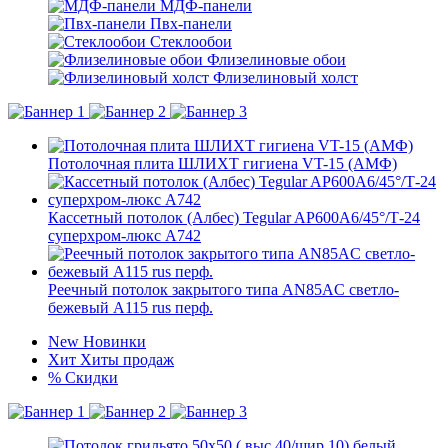
МДФ-панели
Пвх-панели
Стеклообои
Флизелиновые обои
Флизелиновый холст
Потолочная плита ШЛИХТ гигиена VT-15 (АМФ)
Кассетный потолок (Албес) Tegular AP600A6/45°/Т-24
суперхром-люкс A742
Реечный потолок закрытого типа AN85AС светло-
бежевый А115 rus перф.
New
Новинки
Хит
Хиты продаж
%
Скидки