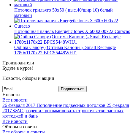
Потолок грильято 50х50 ( выс.40/шир.10) белый
матовый
Потолочная панель Energetic tones X 600x600x22 Curacao
Optima Canopy (Оптима Канопи )- Small Rectangle
1780x1170x22 BPCS5448WHJ1
Производители
Будьте в курсе!
Новости, обзоры и акции
Подписаться
Новости
Все новости
26 февраля 2017
Пополнение подвесных потолков
25 февраля
2017
ФАС разрешил рекламировать строительство частных
коттеджей и бань
Все новости
Обзоры и советы
Все обзоры и советы