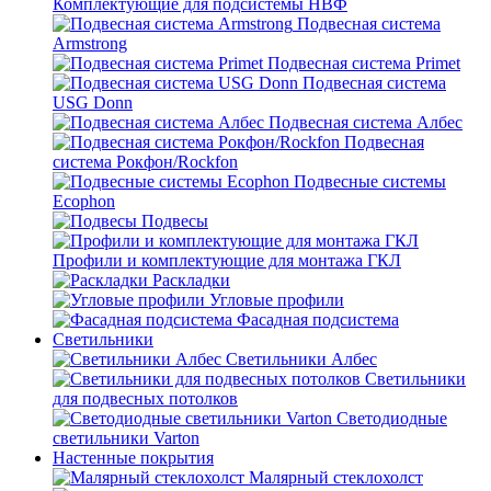
Комплектующие для подсистемы НВФ
Подвесная система
Armstrong
Подвесная система Primet
Подвесная система
USG Donn
Подвесная система Албес
Подвесная
система Рокфон/Rockfon
Подвесные системы
Ecophon
Подвесы
Профили и комплектующие для монтажа ГКЛ
Раскладки
Угловые профили
Фасадная подсистема
Светильники
Светильники Албес
Светильники
для подвесных потолков
Светодиодные
светильники Varton
Настенные покрытия
Малярный стеклохолст