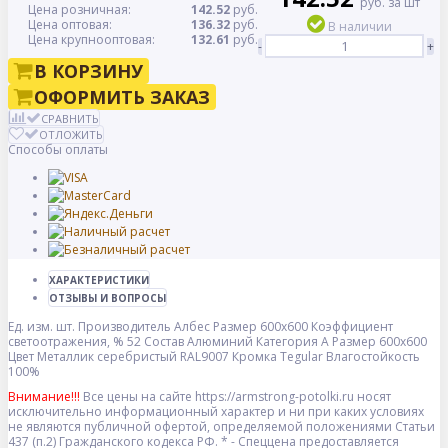
руб. за шт
Цена розничная:
142.52
руб.
Цена оптовая:
136.32
руб.
В наличии
Цена крупнооптовая:
132.61
руб.
-
+
В КОРЗИНУ
ОФОРМИТЬ ЗАКАЗ
СРАВНИТЬ
ОТЛОЖИТЬ
Способы оплаты
ХАРАКТЕРИСТИКИ
ОТЗЫВЫ И ВОПРОСЫ
Ед. изм.
шт.
Производитель
Албес
Размер
600x600
Коэффициент
светоотражения, %
52
Состав
Алюминий
Категория
A
Размер
600x600
Цвет
Металлик серебристый RAL9007
Кромка
Tegular
Влагостойкость
100%
Внимание!!!
Все цены на сайте https://armstrong-potolki.ru носят
исключительно информационный характер и ни при каких условиях
не являются публичной офертой, определяемой положениями Статьи
437 (п.2) Гражданского кодекса РФ. * - Спеццена предоставляется