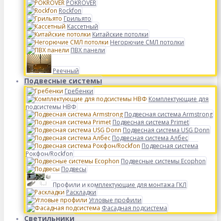
POKROVER
Rockfon
Грильято
Кассетный
Китайские потолки
Негорючие СМЛ потолки
ПВХ панели
Реечный
Подвесные системы
Гребенки
Комплектующие для
подсистемы НВФ
Подвесная система Armstrong
Подвесная система Primet
Подвесная система USG Donn
Подвесная система Албес
Подвесная система
Рокфон/Rockfon
Подвесные системы Ecophon
Подвесы
Профили и комплектующие для монтажа ГКЛ
Раскладки
Угловые профили
Фасадная подсистема
Светильники