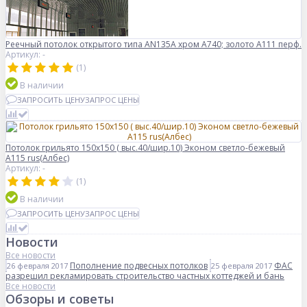
Реечный потолок открытого типа AN135A хром А740; золото А111 перф.
Артикул: -
(1)
В наличии
ЗАПРОСИТЬ ЦЕНУ
ЗАПРОС ЦЕНЫ
Потолок грильято 150х150 ( выс.40/шир.10) Эконом светло-бежевый
А115 rus(Албес)
Артикул: -
(1)
В наличии
ЗАПРОСИТЬ ЦЕНУ
ЗАПРОС ЦЕНЫ
Новости
Все новости
Пополнение подвесных потолков
ФАС
26 февраля 2017
25 февраля 2017
разрешил рекламировать строительство частных коттеджей и бань
Все новости
Обзоры и советы