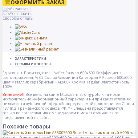
ОФОРМИТЬ ЗАКАЗ
СРАВНИТЬ
ОТЛОЖИТЬ
Способы оплаты
ХАРАКТЕРИСТИКИ
ОТЗЫВЫ И ВОПРОСЫ
Ед. изм.
шт.
Производитель
Албес
Размер
600x600
Коэффициент
светоотражения, %
65
Состав
Алюминий
Категория
A
Размер
600x600
Цвет
Металлик серебристый RAL9007
Кромка
Tegular
Влагостойкость
100%
Внимание!!!
Все цены на сайте https://armstrong-potolki.ru носят
исключительно информационный характер и ни при каких условиях
не являются публичной офертой, определяемой положениями Статьи
437 (п.2) Гражданского кодекса РФ. * - Спеццена предоставляется
только по согласованию с менеджером и может отличаться от
представленной на сайте.
Похожие товары
Кассетный потолок Line AP300*600 Board металлик матовый А906 rus