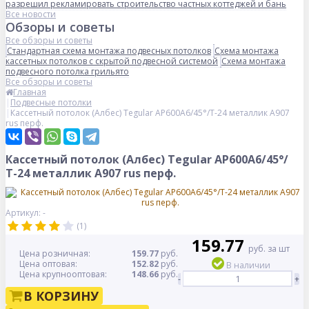
разрешил рекламировать строительство частных коттеджей и бань
Все новости
Обзоры и советы
Все обзоры и советы
Стандартная схема монтажа подвесных потолков
Схема монтажа
кассетных потолков с скрытой подвесной системой
Схема монтажа
подвесного потолка грильято
Все обзоры и советы
Главная
Подвесные потолки
Кассетный потолок (Албес) Tegular AP600A6/45°/Т-24 металлик А907
rus перф.
Кассетный потолок (Албес) Tegular AP600A6/45°/
Т-24 металлик А907 rus перф.
Артикул: -
(1)
159.77
руб. за шт
Цена розничная:
159.77
руб.
Цена оптовая:
152.82
руб.
В наличии
Цена крупнооптовая:
148.66
руб.
-
+
В КОРЗИНУ