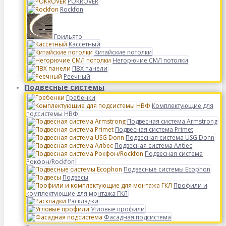
POKROVER
Rockfon
Грильято
Кассетный
Китайские потолки
Негорючие СМЛ потолки
ПВХ панели
Реечный
Подвесные системы
Гребенки
Комплектующие для
подсистемы НВФ
Подвесная система Armstrong
Подвесная система Primet
Подвесная система USG Donn
Подвесная система Албес
Подвесная система
Рокфон/Rockfon
Подвесные системы Ecophon
Подвесы
Профили и
комплектующие для монтажа ГКЛ
Раскладки
Угловые профили
Фасадная подсистема