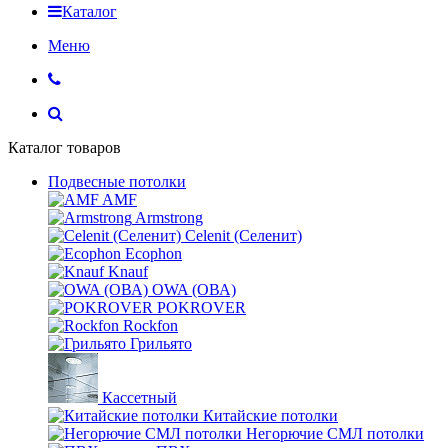
Каталог
Меню
Каталог товаров
Подвесные потолки
AMF
Armstrong
Celenit (Селенит)
Ecophon
Knauf
OWA (ОВА)
POKROVER
Rockfon
Грильято
Кассетный
Китайские потолки
Негорючие СМЛ потолки