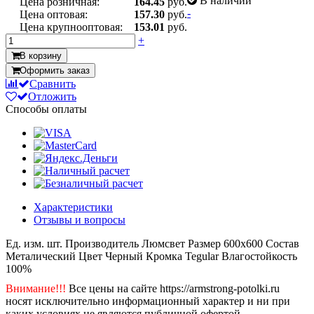
В наличии
Цена розничная:
164.45
руб.
-
Цена оптовая:
157.30
руб.
Цена крупнооптовая:
153.01
руб.
+
В корзину
Оформить заказ
Сравнить
Отложить
Способы оплаты
Характеристики
Отзывы и вопросы
Ед. изм.
шт.
Производитель
Люмсвет
Размер
600х600
Состав
Металический
Цвет
Черный
Кромка
Tegular
Влагостойкость
100%
Внимание!!!
Все цены на сайте https://armstrong-potolki.ru
носят исключительно информационный характер и ни при
каких условиях не являются публичной офертой,