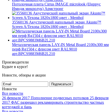
Потолочная плита Cirrus IMAGE microlook (Циррус
Имидж микролук) Армстронг
35560136 Акустический напольный экран Akusto™
Screen A/Texona 1820x1800 цвет - Menthol
Металлическая панель LAY-IN Metal Board 2100x300 мм
перф Rg1504 с флисом цвет RAL9010
арт.BPCS9883M6B2L210
Производители
Будьте в курсе!
Новости, обзоры и акции
Подписаться
Новости
Все новости
26 февраля 2017
Пополнение подвесных потолков
25 февраля
2017
ФАС разрешил рекламировать строительство частных
коттеджей и бань
Все новости