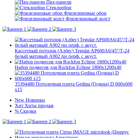
Пвх-панели
Стеклообои
Флизелиновые обои
Флизелиновый холст
Кассетный потолок (Албес) Tegular AP600A6/45°/Т-24
белый матовый А902 rus перф. с акуст.
Набор подвесов для Rockfon Eclipse 1800x1200x40
35394480 Потолочная плита Gedina (Гедина) D 600x600
x15
New
Новинки
Хит
Хиты продаж
%
Скидки