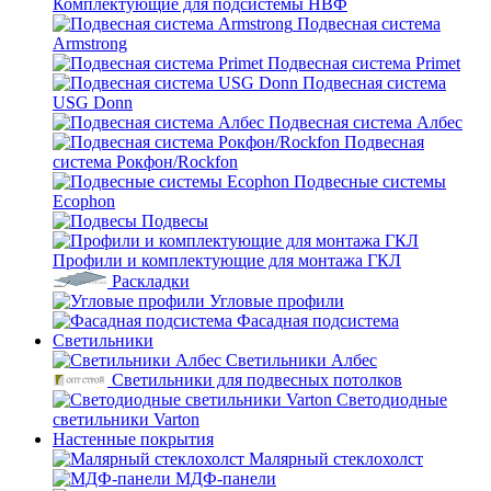
Комплектующие для подсистемы НВФ
Подвесная система
Armstrong
Подвесная система Primet
Подвесная система
USG Donn
Подвесная система Албес
Подвесная
система Рокфон/Rockfon
Подвесные системы
Ecophon
Подвесы
Профили и комплектующие для монтажа ГКЛ
Раскладки
Угловые профили
Фасадная подсистема
Светильники
Светильники Албес
Светильники для подвесных потолков
Светодиодные
светильники Varton
Настенные покрытия
Малярный стеклохолст
МДФ-панели