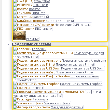
OWA (ОВА)
POKROVER
Rockfon
Грильято
Кассетный
Китайские потолки
Негорючие СМЛ потолки
ПВХ панели
Реечный
Подвесные системы
Гребенки
Комплектующие для
подсистемы НВФ
Подвесная система Armstrong
Подвесная система Primet
Подвесная система USG Donn
Подвесная система Албес
Подвесная система
Рокфон/Rockfon
Подвесные системы Ecophon
Подвесы
Профили и
комплектующие для монтажа ГКЛ
Раскладки
Угловые профили
Фасадная подсистема