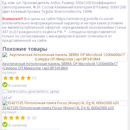
Ед. изм.
шт.
Производитель
Албес
Размер
300x1200
Коэффициент
светоотражения, %
81
Состав
Алюминий
Категория
B
Размер
300x1200
Цвет
Бежевый
Кромка
Tegular
Влагостойкость
100%
Внимание!!!
Все цены на сайте https://armstrong-potolki.ru носят
исключительно информационный характер и ни при каких условиях
не являются публичной офертой, определяемой положениями Статьи
437 (п.2) Гражданского кодекса РФ. * - Спеццена предоставляется
только по согласованию с менеджером и может отличаться от
представленной на сайте.
Похожие товары
Акустическая потолочная панель SIERRA OP Microlook 1200x600x17
(Сиерра ОП Микролук ) арт.BP3416M4
Артикул: -
(1)
В наличии
ЗАПРОСИТЬ ЦЕНУ
ЗАПРОС ЦЕНЫ
35421535 Потолочная плита Focus (Фокус) XL Dg XL 600x2000 x20
Артикул: -
(2)
В наличии