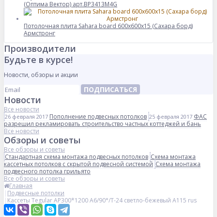
(Оптима Вектор) арт.BP3413M4G
Потолочная плита Sahara board 600x600x15 (Сахара борд)
Армстронг
Производители
Будьте в курсе!
Новости, обзоры и акции
ПОДПИСАТЬСЯ
Новости
Все новости
Пополнение подвесных потолков
ФАС
26 февраля 2017
25 февраля 2017
разрешил рекламировать строительство частных коттеджей и бань
Все новости
Обзоры и советы
Все обзоры и советы
Стандартная схема монтажа подвесных потолков
Схема монтажа
кассетных потолков с скрытой подвесной системой
Схема монтажа
подвесного потолка грильято
Все обзоры и советы
Главная
Подвесные потолки
Кассеты Tegular AP300*1200 A6/90°/Т-24 светло-бежевый А115 rus