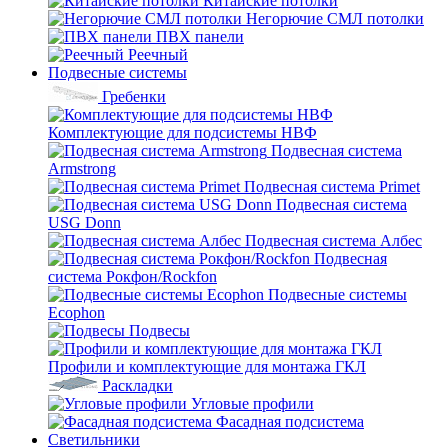
Китайские потолки
Негорючие СМЛ потолки
ПВХ панели
Реечный
Подвесные системы
Гребенки
Комплектующие для подсистемы НВФ
Подвесная система
Armstrong
Подвесная система Primet
Подвесная система
USG Donn
Подвесная система Албес
Подвесная
система Рокфон/Rockfon
Подвесные системы
Ecophon
Подвесы
Профили и комплектующие для монтажа ГКЛ
Раскладки
Угловые профили
Фасадная подсистема
Светильники