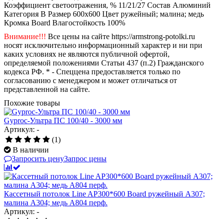
Коэффициент светоотражения, %
11/21/27
Состав
Алюминий
Категория
B
Размер
600x600
Цвет
ружейный; малина; медь
Кромка
Board
Влагостойкость
100%
Внимание!!!
Все цены на сайте https://armstrong-potolki.ru
носят исключительно информационный характер и ни при
каких условиях не являются публичной офертой,
определяемой положениями Статьи 437 (п.2) Гражданского
кодекса РФ. * - Спеццена предоставляется только по
согласованию с менеджером и может отличаться от
представленной на сайте.
Похожие товары
Gyproc-Ультра ПC 100/40 - 3000 мм
Артикул: -
(1)
В наличии
Запросить цену
Запрос цены
Кассетный потолок Line AP300*600 Board ружейный А307;
малина А304; медь А804 перф.
Артикул: -