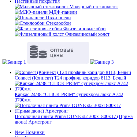
Настенные покрытия
Малярный стеклохолст
МДФ-панели
Пвх-панели
Стеклообои
Флизелиновые обои
Флизелиновый холст
Connect (Коннект) T24 профиль коридор 8113, Белый
Каркас 24/38 "CLICK PRIM" суперхром-люкс А742
3700мм
Потолочная плита Prima DUNE sl2 300x1800x17 (Прима
дюна) Армстронг
New
Новинки