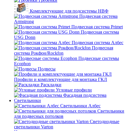
Гребенки
Комплектующие для подсистемы НВФ
Подвесная система
Armstrong
Подвесная система Primet
Подвесная система
USG Donn
Подвесная система Албес
Подвесная
система Рокфон/Rockfon
Подвесные системы
Ecophon
Подвесы
Профили и комплектующие для монтажа ГКЛ
Раскладки
Угловые профили
Фасадная подсистема
Светильники
Светильники Албес
Светильники
для подвесных потолков
Светодиодные
светильники Varton