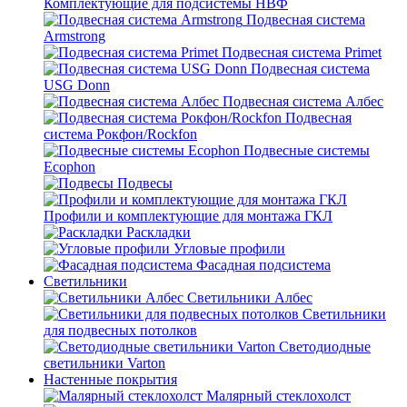
Комплектующие для подсистемы НВФ
Подвесная система
Armstrong
Подвесная система Primet
Подвесная система
USG Donn
Подвесная система Албес
Подвесная
система Рокфон/Rockfon
Подвесные системы
Ecophon
Подвесы
Профили и комплектующие для монтажа ГКЛ
Раскладки
Угловые профили
Фасадная подсистема
Светильники
Светильники Албес
Светильники
для подвесных потолков
Светодиодные
светильники Varton
Настенные покрытия
Малярный стеклохолст