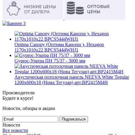
Optima Canopy (Оптима Канопи )- Hexagon
1170x1010x22 BPCS5444WHJ1
Gyproc-Ультра ПН 75/37 - 3000 мм
Акустическая потолочная панель NEEVA White Tegular
1200x600x18 (Нива Тегулар) арт.BP2415M4H
Производители
Будьте в курсе!
Новости, обзоры и акции
Подписаться
Новости
Все новости