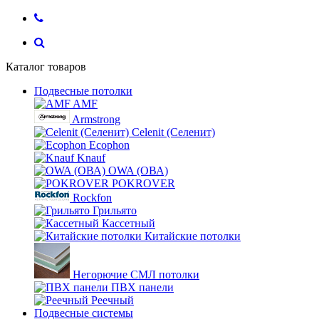
Каталог товаров
Подвесные потолки
AMF
Armstrong
Celenit (Селенит)
Ecophon
Knauf
OWA (ОВА)
POKROVER
Rockfon
Грильято
Кассетный
Китайские потолки
Негорючие СМЛ потолки
ПВХ панели
Реечный
Подвесные системы