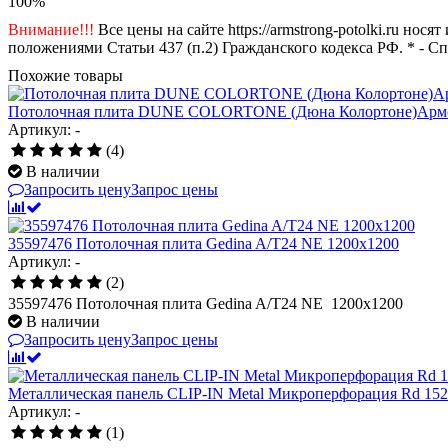
100%
Внимание!!!
Все цены на сайте https://armstrong-potolki.ru н
положениями Статьи 437 (п.2) Гражданского кодекса РФ. * - С
Похожие товары
Потолочная плита DUNE COLORTONE (Дюна Колортоне)Армстрон
Артикул: -
(4)
В наличии
Запросить цену
Запрос цены
35597476 Потолочная плита Gedina A/T24 NE 1200x1200
Артикул: -
(2)
35597476 Потолочная плита Gedina A/T24 NE 1200x1200
В наличии
Запросить цену
Запрос цены
Металлическая панель CLIP-IN Metal Микроперфорация Rd 152
Артикул: -
(1)