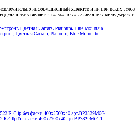
осят исключительно информационный характер и ни при каких усл
пеццена предоставляется только по согласованию с менеджером и
г, Цветная:Carrara, Platinum, Blue Mountain
2 R-Clip без фаски 400x2500x40 арт.BP3829M6G1