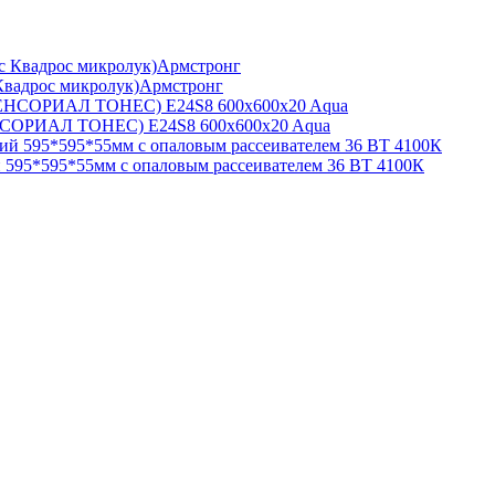
Квадрос микролук)Армстронг
НСОРИАЛ ТОНЕС) E24S8 600x600x20 Aqua
595*595*55мм с опаловым рассеивателем 36 ВТ 4100К