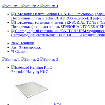
Потолочная плита Graphis CUADROS microlook (Графис 
Потолочная (стеновая) панель SENSORIAL TONES (СЕ
Светодиодный светильник "ВАРТОН" IP54 медицинский 
New
Новинки
Хит
Хиты продаж
%
Скидки
Extended Hanging Kit C
New