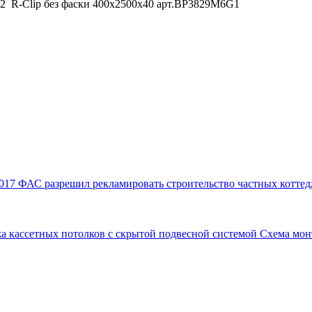
2 R-Clip без фаски 400x2500x40 арт.BP3829M6G1
017
ФАС разрешил рекламировать строительство частных коттед
а кассетных потолков с скрытой подвесной системой
Схема мон