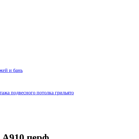
жей и бань
тажа подвесного потолка грильято
 А910 перф.