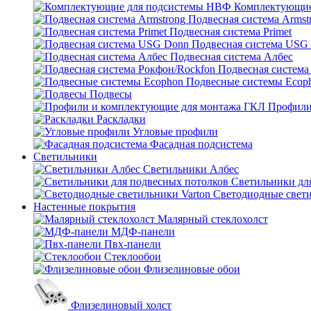
Комплектующие
Подвесная система Armst
Подвесная система Primet
Подвесная система USG
Подвесная система Албес
Подвесная система
Подвесные системы Ecop
Подвесы
Профили
Раскладки
Угловые профили
Фасадная подсистема
Светильники
Светильники Албес
Светильники дл
Светодиодные свети
Настенные покрытия
Малярный стеклохолст
МДФ-панели
Пвх-панели
Стеклообои
Флизелиновые обои
Флизелиновый холст