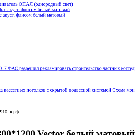
иватель ОПАЛ (однородный свет)
. с акуст. флисом белый матовый
017
ФАС разрешил рекламировать строительство частных коттед
а кассетных потолков с скрытой подвесной системой
Схема мон
910 перф.
300*1200 Vector белый матовый