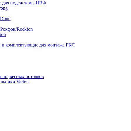
 для подсистемы НВФ
rong
 Donn
 Рокфон/Rockfon
hon
 и комплектующие для монтажа ГКЛ
я подвесных потолков
льники Varton