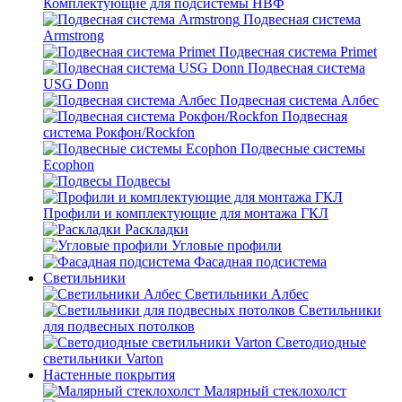
Комплектующие для подсистемы НВФ
Подвесная система
Armstrong
Подвесная система Primet
Подвесная система
USG Donn
Подвесная система Албес
Подвесная
система Рокфон/Rockfon
Подвесные системы
Ecophon
Подвесы
Профили и комплектующие для монтажа ГКЛ
Раскладки
Угловые профили
Фасадная подсистема
Светильники
Светильники Албес
Светильники
для подвесных потолков
Светодиодные
светильники Varton
Настенные покрытия
Малярный стеклохолст