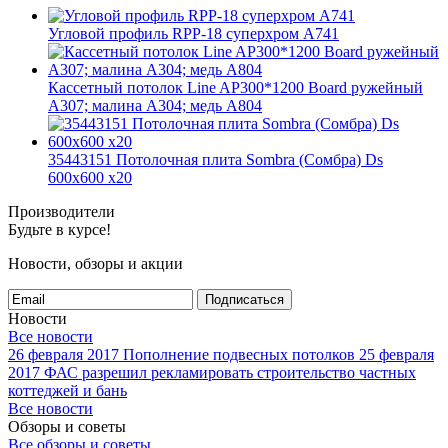
Угловой профиль RPP-18 суперхром А741
Кассетный потолок Line AP300*1200 Board ружейный
А307; малина А304; медь А804
35443151 Потолочная плита Sombra (Сомбра) Ds
600x600 x20
Производители
Будьте в курсе!
Новости, обзоры и акции
Подписаться
Новости
Все новости
26 февраля 2017
Пополнение подвесных потолков
25 февраля
2017
ФАС разрешил рекламировать строительство частных
коттеджей и бань
Все новости
Обзоры и советы
Все обзоры и советы