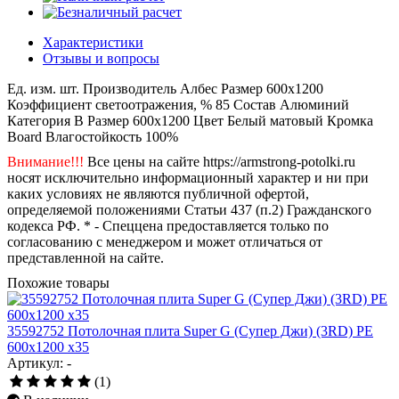
Характеристики
Отзывы и вопросы
Ед. изм.
шт.
Производитель
Албес
Размер
600x1200
Коэффициент светоотражения, %
85
Состав
Алюминий
Категория
B
Размер
600x1200
Цвет
Белый матовый
Кромка
Board
Влагостойкость
100%
Внимание!!!
Все цены на сайте https://armstrong-potolki.ru
носят исключительно информационный характер и ни при
каких условиях не являются публичной офертой,
определяемой положениями Статьи 437 (п.2) Гражданского
кодекса РФ. * - Спеццена предоставляется только по
согласованию с менеджером и может отличаться от
представленной на сайте.
Похожие товары
35592752 Потолочная плита Super G (Супер Джи) (3RD) PE
600x1200 x35
Артикул: -
(1)