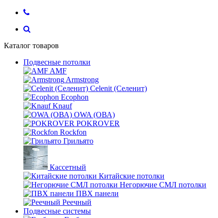
Каталог товаров
Подвесные потолки
AMF
Armstrong
Celenit (Селенит)
Ecophon
Knauf
OWA (ОВА)
POKROVER
Rockfon
Грильято
Кассетный
Китайские потолки
Негорючие СМЛ потолки
ПВХ панели
Реечный
Подвесные системы