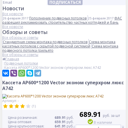
ПОДПИСАТЬСЯ
Новости
Все новости
Пополнение подвесных потолков
ФАС
26 февраля 2017
25 февраля 2017
разрешил рекламировать строительство частных коттеджей и бань
Все новости
Обзоры и советы
Все обзоры и советы
Стандартная схема монтажа подвесных потолков
Схема монтажа
кассетных потолков с скрытой подвесной системой
Схема монтажа
подвесного потолка грильято
Все обзоры и советы
Главная
Подвесные потолки
Кассета AP600*1200 Vector эконом суперхром люкс А742
Кассета AP600*1200 Vector эконом суперхром люкс
А742
Артикул: -
(1)
689.91
руб. за шт
Цена розничная:
689.91
руб.
Цена оптовая:
659.91
руб.
В наличии
Цена крупнооптовая:
641.91
руб.