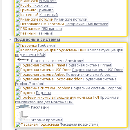
POKROVER
Rockfon
Грильято
Кассетный
Китайские потолки
Негорючие СМЛ потолки
ПВХ панели
Реечный
Подвесные системы
Гребенки
Комплектующие для
подсистемы НВФ
Подвесная система Armstrong
Подвесная система Primet
Подвесная система USG Donn
Подвесная система Албес
Подвесная система
Рокфон/Rockfon
Подвесные системы Ecophon
Подвесы
Профили и
комплектующие для монтажа ГКЛ
Раскладки
Угловые профили
Фасадная подсистема