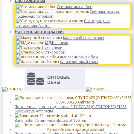
Светильники
Светильники Албес
Светильники для
подвесных потолков
Светодиодные
светильники Varton
Настенные покрытия
Малярный стеклохолст
МДФ-панели
Пвх-панели
Стеклообои
Флизелиновые обои
Флизелиновый холст
Потолочная (стеновая) панель CITY TONES (CИТИ ТОНЕС) E15S8
600x600x20 Anthracite
Bandraster 75 mm wide slotted at 100mm
Потолочная плита Optima Canopy Small Rectangle Оптима-