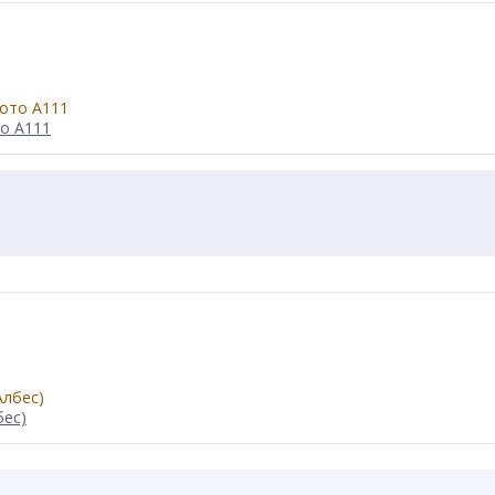
то А111
бес)