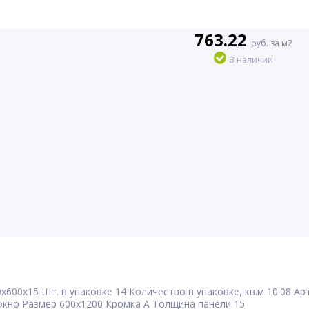
763.22
руб. за м2
В наличии
0x600x15
Шт. в упаковке
14
Количество в упаковке, кв.м
10.08
Ар
окно
Размер
600x1200
Кромка
A
Толщина панели
15