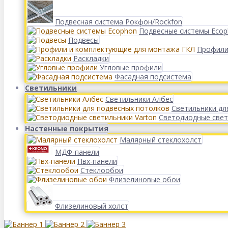
Подвесная система Рокфон/Rockfon
Подвесные системы Eco
Подвесы
Профили
Раскладки
Угловые профили
Фасадная подсистема
Светильники
Светильники Албес
Светильники дл
Светодиодные свет
Настенные покрытия
Малярный стеклохолст
МДФ-панели
Пвх-панели
Стеклообои
Флизелиновые обои
Флизелиновый холст