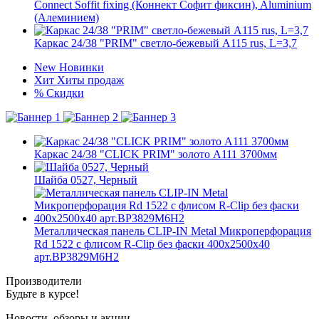
Connect Soffit fixing (Коннект Софит фиксин), Aluminium
(Алеминием)
Каркас 24/38 "PRIM" светло-бежевый А115 rus, L=3,7
New
Новинки
Хит
Хиты продаж
%
Скидки
Каркас 24/38 "CLICK PRIM" золото А111 3700мм
Шайба 0527, Черный
Металлическая панель CLIP-IN Metal Микроперфорация
Rd 1522 с флисом R-Clip без фаски 400x2500x40
арт.BP3829M6H2
Производители
Будьте в курсе!
Новости, обзоры и акции