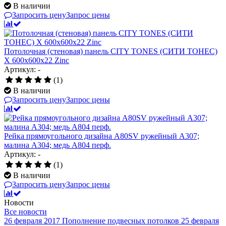
В наличии
Запросить цену
Запрос цены
Потолочная (стеновая) панель CITY TONES (CИТИ ТОНЕС)
X 600x600x22 Zinc
Артикул: -
(1)
В наличии
Запросить цену
Запрос цены
Рейка прямоугольного дизайна A80SV ружейный А307;
малина А304; медь А804 перф.
Артикул: -
(1)
В наличии
Запросить цену
Запрос цены
Новости
Все новости
26 февраля 2017
Пополнение подвесных потолков
25 февраля