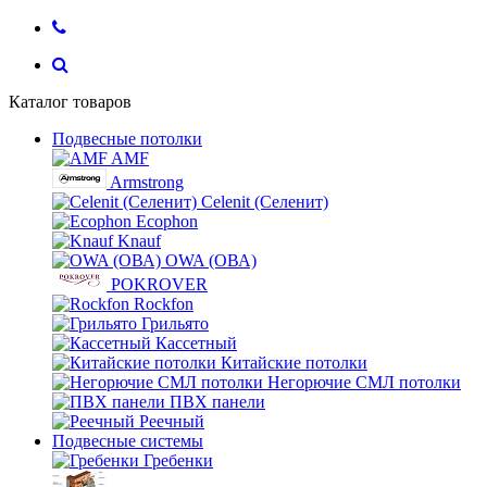
Каталог товаров
Подвесные потолки
AMF
Armstrong
Celenit (Селенит)
Ecophon
Knauf
OWA (ОВА)
POKROVER
Rockfon
Грильято
Кассетный
Китайские потолки
Негорючие СМЛ потолки
ПВХ панели
Реечный
Подвесные системы
Гребенки