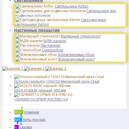
Светильники
Светильники Албес
Светильники для
подвесных потолков
Светодиодные
светильники Varton
Настенные покрытия
Малярный стеклохолст
МДФ-панели
Пвх-панели
Стеклообои
Флизелиновые обои
Флизелиновый холст
Потолок грильято 150x150 Миланский орех Cesal
DX24 XS 60LM, черный, 600 мм
1029000110 OPM/R 418 /595/ (U)
Новинки
NEW
Хиты продаж
ХИТ
Скидки
%