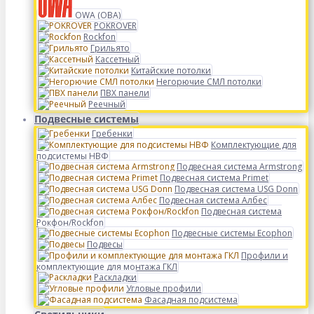
OWA (ОВА)
POKROVER
Rockfon
Грильято
Кассетный
Китайские потолки
Негорючие СМЛ потолки
ПВХ панели
Реечный
Подвесные системы
Гребенки
Комплектующие для
подсистемы НВФ
Подвесная система Armstrong
Подвесная система Primet
Подвесная система USG Donn
Подвесная система Албес
Подвесная система
Рокфон/Rockfon
Подвесные системы Ecophon
Подвесы
Профили и
комплектующие для монтажа ГКЛ
Раскладки
Угловые профили
Фасадная подсистема