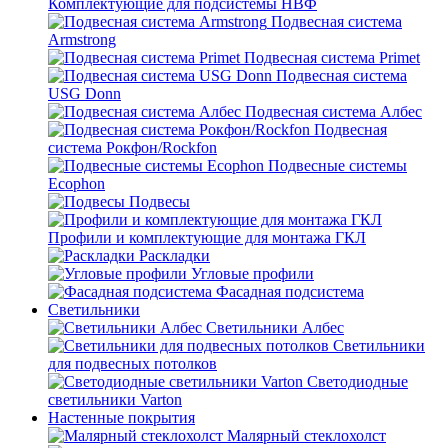
Комплектующие для подсистемы НВФ
Подвесная система
Armstrong
Подвесная система Primet
Подвесная система
USG Donn
Подвесная система Албес
Подвесная
система Рокфон/Rockfon
Подвесные системы
Ecophon
Подвесы
Профили и комплектующие для монтажа ГКЛ
Раскладки
Угловые профили
Фасадная подсистема
Светильники
Светильники Албес
Светильники
для подвесных потолков
Светодиодные
светильники Varton
Настенные покрытия
Малярный стеклохолст