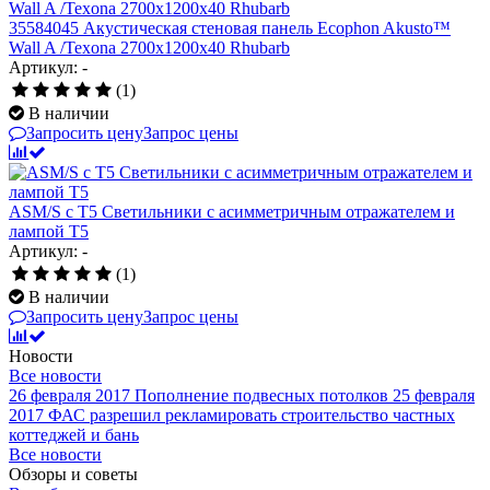
35584045 Акустическая стеновая панель Ecophon Akusto™
Wall A /Texona 2700x1200x40 Rhubarb
Артикул: -
(1)
В наличии
Запросить цену
Запрос цены
ASM/S c T5 Светильники с асимметричным отражателем и
лампой Т5
Артикул: -
(1)
В наличии
Запросить цену
Запрос цены
Новости
Все новости
26 февраля 2017
Пополнение подвесных потолков
25 февраля
2017
ФАС разрешил рекламировать строительство частных
коттеджей и бань
Все новости
Обзоры и советы