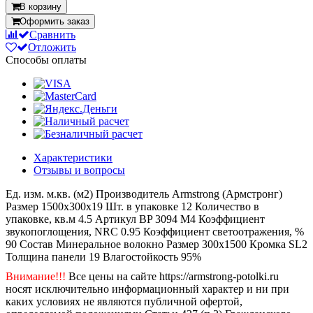
В корзину
Оформить заказ
Сравнить
Отложить
Способы оплаты
Характеристики
Отзывы и вопросы
Ед. изм.
м.кв. (м2)
Производитель
Armstrong (Армстронг)
Размер
1500x300x19
Шт. в упаковке
12
Количество в
упаковке, кв.м
4.5
Артикул
BP 3094 M4
Коэффициент
звукопоглощения, NRC
0.95
Коэффициент светоотражения, %
90
Состав
Минеральное волокно
Размер
300x1500
Кромка
SL2
Толщина панели
19
Влагостойкость
95%
Внимание!!!
Все цены на сайте https://armstrong-potolki.ru
носят исключительно информационный характер и ни при
каких условиях не являются публичной офертой,