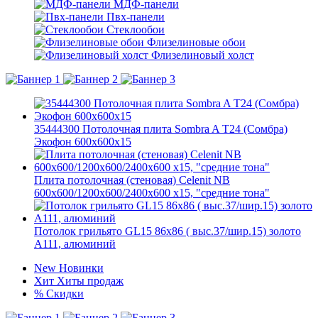
МДФ-панели
Пвх-панели
Стеклообои
Флизелиновые обои
Флизелиновый холст
35444300 Потолочная плита Sombra A T24 (Сомбра)
Экофон 600x600x15
Плита потолочная (стеновая) Celenit NB
600x600/1200x600/2400x600 x15, "средние тона"
Потолок грильято GL15 86х86 ( выс.37/шир.15) золото
А111, алюминий
New
Новинки
Хит
Хиты продаж
%
Скидки