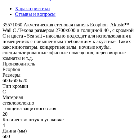
Характеристики
Отзывы и вопросы
35571060 Акустическая стеновая панель Ecophon Akusto™
Wall C /Texona размером 2700x600 и толщиной 40 , с кромкой
C и цвета - Sea salt - идеально подходит для использования в
помещениях с повышенным требованиям к акустике. Таких
как: кинотеатры, концертные залы, ночные клубы,
специальзированные офисные помещения, переговорные
комнаты и т.д.
Производитель
Ecophon
Размеры
600x600x20
Тип кромки
C
Материал
стекловолокно
Толщина защитного слоя
20
Количество штук в упаковке
4
Длина (мм)
600