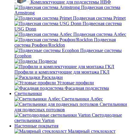
Комплектующие для подсистемы НВФ
Подвесная система
Armstrong
Подвесная система Primet
Подвесная система
USG Donn
Подвесная система Албес
Подвесная
система Рокфон/Rockfon
Подвесные системы
Ecophon
Подвесы
Профили и комплектующие для монтажа ГКЛ
Раскладки
Угловые профили
Фасадная подсистема
Светильники
Светильники Албес
Светильники
для подвесных потолков
Светодиодные
светильники Varton
Настенные покрытия
Малярный стеклохолст