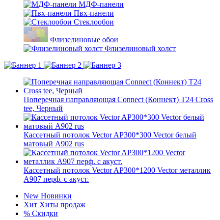
МДФ-панели
Пвх-панели
Стеклообои
Флизелиновые обои
Флизелиновый холст
Поперечная направляющая Connect (Коннект) T24 Cross
tee, Черный
Кассетный потолок Vector AP300*300 Vector белый
матовый А902 rus
Кассетный потолок Vector AP300*1200 Vector металлик
А907 перф. с акуст.
New
Новинки
Хит
Хиты продаж
%
Скидки