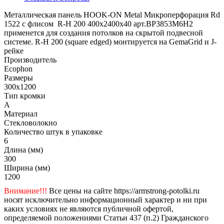
Металлическая панель HOOK-ON Metal Микроперфорация Rd
1522 с флисом R-H 200 400x2400x40 арт.BP3853M6H2
применется для создания потолков на скрытой подвесной
системе. R-H 200 (square edged) монтируется на GemaGrid и J-
рейке
Производитель
Ecophon
Размеры
300x1200
Тип кромки
A
Материал
Стекловолокно
Количество штук в упаковке
6
Длина (мм)
300
Ширина (мм)
1200
Внимание!!!
Все цены на сайте https://armstrong-potolki.ru
носят исключительно информационный характер и ни при
каких условиях не являются публичной офертой,
определяемой положениями Статьи 437 (п.2) Гражданского